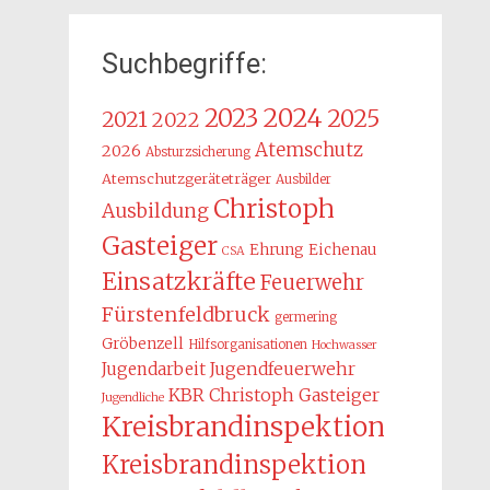
Suchbegriffe:
2024
2023
2025
2021
2022
Atemschutz
2026
Absturzsicherung
Atemschutzgeräteträger
Ausbilder
Christoph
Ausbildung
Gasteiger
Ehrung
Eichenau
CSA
Einsatzkräfte
Feuerwehr
Fürstenfeldbruck
germering
Gröbenzell
Hilfsorganisationen
Hochwasser
Jugendarbeit
Jugendfeuerwehr
KBR Christoph Gasteiger
Jugendliche
Kreisbrandinspektion
Kreisbrandinspektion