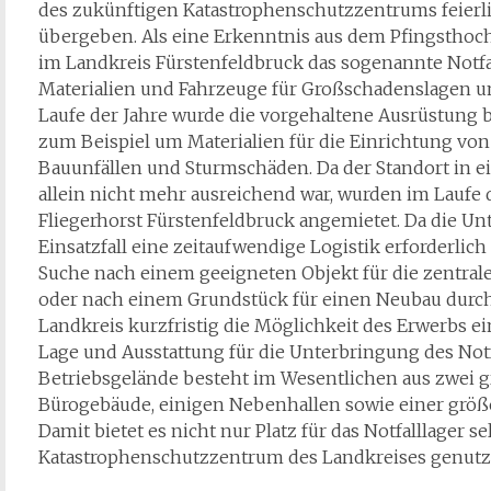
des zukünftigen Katastrophenschutzzentrums feierli
übergeben. Als eine Erkenntnis aus dem Pfingsthoc
im Landkreis Fürstenfeldbruck das sogenannte Notfal
Materialien und Fahrzeuge für Großschadenslagen u
Laufe der Jahre wurde die vorgehaltene Ausrüstung 
zum Beispiel um Materialien für die Einrichtung vo
Bauunfällen und Sturmschäden. Da der Standort in ei
allein nicht mehr ausreichend war, wurden im Laufe d
Fliegerhorst Fürstenfeldbruck angemietet. Da die U
Einsatzfall eine zeitaufwendige Logistik erforderlic
Suche nach einem geeigneten Objekt für die zentral
oder nach einem Grundstück für einen Neubau durch 
Landkreis kurzfristig die Möglichkeit des Erwerbs ei
Lage und Ausstattung für die Unterbringung des Notf
Betriebsgelände besteht im Wesentlichen aus zwei
Bürogebäude, einigen Nebenhallen sowie einer größe
Damit bietet es nicht nur Platz für das Notfalllager sel
Katastrophenschutzzentrum des Landkreises genutz