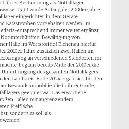
ch ihrer Bestimmung als Notfalllager
hwasser 1999 wurde Anfang der 2000er-Jahre
llager eingerichtet, in dem Geräte,
nd Katastrophen vorgehalten werden. Im
bedarfs-entsprechend immer weiter ergänzt,
n Notunterkünften, Bewältigung von
ner Halle im Wertstoffhof Eichenau hierfür
er 2010er-Jahre zusätzlich zwei Hallen im
nterbringung an verschiedenen Standorten im
h machte, begann bereits Mitte der 2010er die
e Unterbringung des gesamten Notfalllagers
den Landkreis. Ende 2024 ergab sich für den
ner Bestandsimmobilie, die in ihrer Größe,
alllagers geeignet war. Das erworbene
 großen Hallen mit angrenzendem
ren Freifläche.
bst, sondern es soll als
t werden.