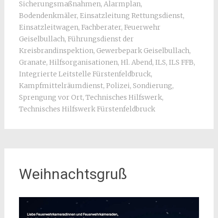
Sicherungsmaßnahmen
,
Alarmplan
,
Bodendenkmäler
,
Einsatzleitung Rettungsdienst
,
Einsatzleitwagen
,
Fachberater
,
Feuerwehr
Geiselbullach
,
Führungsdienst der
Kreisbrandinspektion
,
Gewerbepark Geiselbullach
,
Granate
,
Hilfsorganisationen
,
Hl. Abend
,
ILS
,
ILS FFB
,
Integrierte Leitstelle Fürstenfeldbruck
,
Kampfmittelräumdienst
,
Polizei
,
Sondierung
,
Sprengung vor Ort
,
Technisches Hilfswerk
,
Technisches Hilfswerk Fürstenfeldbruck
Weihnachtsgruß