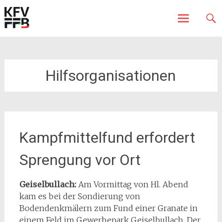
Fürstenfeldbruck
Kreisfeuerwehrverband
Skip
to
content
Hilfsorganisationen
Kampfmittelfund erfordert
Sprengung vor Ort
Geiselbullach:
Am Vormittag von Hl. Abend
kam es bei der Sondierung von
Bodendenkmälern zum Fund einer Granate in
einem Feld im Gewerbepark Geiselbullach. Der