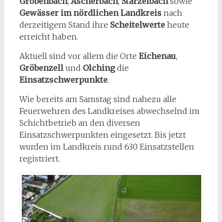
Gröbenbach
,
Ascherbach
,
Starzelbach
sowie
Gewässer im nördlichen Landkreis
nach
derzeitigem Stand ihre
Scheitelwerte
heute
erreicht haben.
Aktuell sind vor allem die Orte
Eichenau
,
Gröbenzell
und
Olching
die
Einsatzschwerpunkte
.
Wie bereits am Samstag sind nahezu alle
Feuerwehren des Landkreises abwechselnd im
Schichtbetrieb an den diversen
Einsatzschwerpunkten eingesetzt. Bis jetzt
wurden im Landkreis rund 630 Einsatzstellen
registriert.