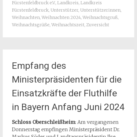
Fürstenfeldbruck e.V.
,
Landkreis
,
Landkreis
Fürstenfeldbruck
,
Unterstützer
,
Unterstützerinnen
,
Weihnachten
,
Weihnachten 2024
,
Weihnachtsgruß
,
Weihnachtsgrüße
,
Weihnachtszeit
,
Zuversicht
Empfang des
Ministerpräsidenten für die
Einsatzkräfte der Fluthilfe
in Bayern Anfang Juni 2024
Schloss Oberschleißheim
: Am vergangenen
Donnerstag empfingen Ministerpräsident Dr.
Markus Söder und Landtagspräsidentin Ilse