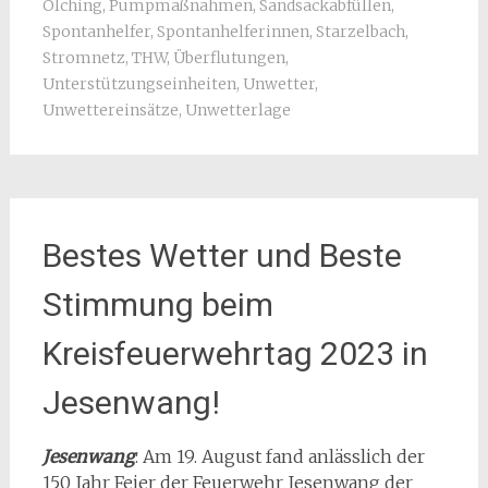
Olching
,
Pumpmaßnahmen
,
Sandsackabfüllen
,
Spontanhelfer
,
Spontanhelferinnen
,
Starzelbach
,
Stromnetz
,
THW
,
Überflutungen
,
Unterstützungseinheiten
,
Unwetter
,
Unwettereinsätze
,
Unwetterlage
Bestes Wetter und Beste
Stimmung beim
Kreisfeuerwehrtag 2023 in
Jesenwang!
Jesenwang
: Am 19. August fand anlässlich der
150 Jahr Feier der Feuerwehr Jesenwang der