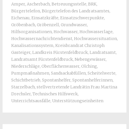
Amper
,
Ascherbach
,
Betreuungsstelle
,
BRK
,
Bürgertelefon
,
Bürgertelefon des Landratsamtes
,
Eichenau
,
Einsatzkräfte
,
Einsatzschwerpunkte
,
Gröbenbach
,
Gröbenzell
,
Grundwasser
,
Hilfsorganisationen
,
Hochwasser
,
Hochwasserlage
,
Hochwassernachrichtendienst
,
Hochwassersituation
,
Kanalisationssystem
,
Kreisbrandrat Christoph
Gasteiger
,
Landkreis Fürstenfeldbruck
,
Landratsamt
,
Landratsamt Fürstenfeldbruck
,
Nebengewässer
,
Niederschläge
,
Oberflächenwasser
,
Olching
,
Pumpmaßnahmen
,
Sandsackabfüllen
,
Scheitelwerte
,
Schichtbetrieb
,
Spontanhelfer
,
Spontanhelferinnen
,
Starzelbach
,
stellvertretende Landrätin Frau Martina
Drechsler
,
Technisches Hilfswerk
,
Unterrichtsausfälle
,
Unterstützungseinheiten