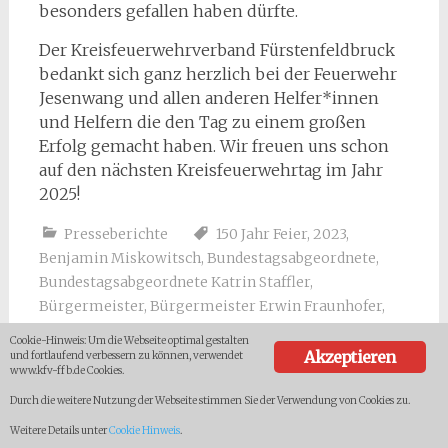
besonders gefallen haben dürfte.
Der Kreisfeuerwehrverband Fürstenfeldbruck
bedankt sich ganz herzlich bei der Feuerwehr
Jesenwang und allen anderen Helfer*innen
und Helfern die den Tag zu einem großen
Erfolg gemacht haben. Wir freuen uns schon
auf den nächsten Kreisfeuerwehrtag im Jahr
2025!
Presseberichte
150 Jahr Feier
,
2023
,
Benjamin Miskowitsch
,
Bundestagsabgeordnete
,
Bundestagsabgeordnete Katrin Staffler
,
Bürgermeister
,
Bürgermeister Erwin Fraunhofer
,
Christoph Gasteiger
,
Erwin Fraunhofer
,
Festgelände
,
Cookie-Hinweis: Um die Webseite optimal gestalten
Feuerwehr Jesenwang
,
Freiwillige Feuerwehr
Akzeptieren
und fortlaufend verbessern zu können, verwendet
www.kfv-ffb.de Cookies.
Jesenwang
,
Fürstenfeldbruck
,
Hilfsorganisationen
,
Jesenwang
,
Katrin Staffler
,
KBR Christoph Gasteiger
,
Durch die weitere Nutzung der Webseite stimmen Sie der Verwendung von Cookies zu.
Kreisbrandrat
,
Kreisbrandrat Christoph Gasteiger
,
Weitere Details unter
Cookie Hinweis
.