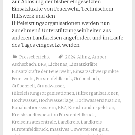
Zur Ablösung der bisher eingesetzten
Einsatzkräfte von Feuerwehr, Technischem
Hilfswerk und den
Hilfeleistungsorganisationen werden nun
zunehmend Unterstützungseinheiten aus
anderen Landkreisen angefordert und im Laufe
des Tages eingesetzt werden.
Presseberichte
2024
,
Alling
,
Amper
,
Ascherbach
,
BRK
,
Eichenau
,
Einsatzkräfte
,
Einsatzkräfte der Feuerwehr
,
Einsatzschwerpunkte
,
Feuerwehr
,
Fürstenfeldbruck
,
Gröbenbach
,
Gröbenzell
,
Grundwasser
,
Hilfeleistungsorganisationen
,
Hilfsorganisationen
,
Hochwasser
,
Hochwasserlage
,
Hochwassersituation
,
Kanalisationssystem
,
KEZ
,
Kreisbrandinspektion
,
Kreisbrandinspektion Fürstenfeldbruck
,
Kreiseinsatzzentrale
,
Landkreis
,
Landkreis
Fürstenfeldbruck
,
massives Unwetterereignis
,