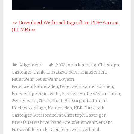
>> Download Weihnachtsgruß im PDF-Format
(1,1 MB) <<
Allgemein
2024
,
Anerkennung
,
Christoph
Gasteiger
,
Dank
,
Einsatzstunden
,
Engagement
,
Feuerwehr
,
Feuerwehr Bayern
,
Feuerwehrkameraden
,
Feuerwehrkameradinnen
,
Freiweillige Feuerwehr
,
Frieden
,
Frohe Weihnachten
,
Gemeinsam
,
Gesundheit
,
Hilfsorganisationen
,
Hochwasserlage
,
Kameraden
,
KBR Christoph
Gasteiger
,
Kreisbrandrat Christoph Gasteiger
,
Kreisfeuerwehrverband
,
Kreisfeuerwehrverband
Fürstenfeldbruck
,
Kreisfeuerwehrverband