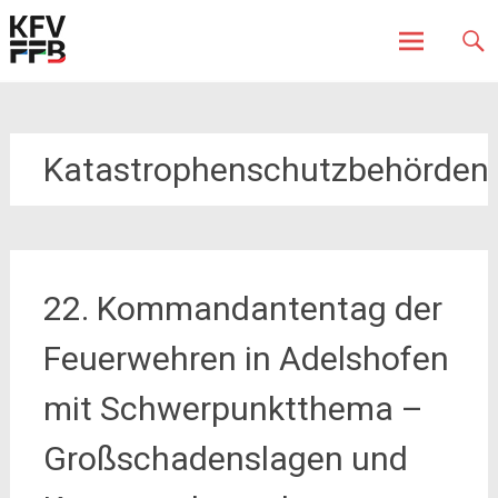
Fürstenfeldbruck
Kreisfeuerwehrverband
Skip
to
content
Katastrophenschutzbehörden
22. Kommandantentag der
Feuerwehren in Adelshofen
mit Schwerpunktthema –
Großschadenslagen und