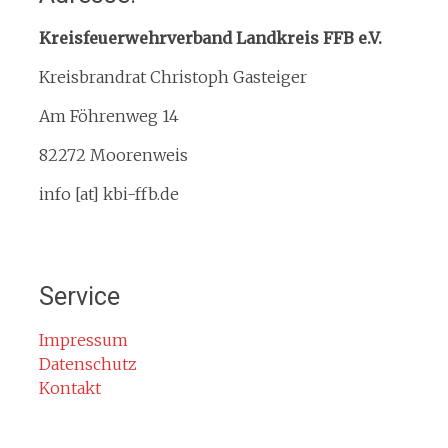
Interner Downloadbereich
Kreisfeuerwehrverband Landkreis FFB e.V.
Gebietsübersicht
Kreisbrandrat Christoph Gasteiger
Kreisfeuerwehrverband
Am Föhrenweg 14
Kreisbrandinspektion
Service
82272 Moorenweis
Termine
info [at] kbi-ffb.de
Bürgerinformationen
Mitglied werden
Notruf
Service
Rauchmelder
Rettungsgasse
Impressum
Datenschutz
Gefahr durch Kohlenmonoxid
Kontakt
Jahresberichte
Kontakt