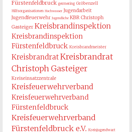
Fürstenfeldbruck
Gröbenzell
germering
Jugendarbeit
Hilfsorganisationen
Hochwasser
KBR Christoph
Jugendfeuerwehr
Jugendliche
Kreisbrandinspektion
Gasteiger
Kreisbrandinspektion
Fürstenfeldbruck
Kreisbrandmeister
Kreisbrandrat
Kreisbrandrat
Christoph Gasteiger
Kreiseinsatzzentrale
Kreisfeuerwehrverband
Kreisfeuerwehrverband
Fürstenfeldbruck
Kreisfeuerwehrverband
Fürstenfeldbruck e.V.
Kreisjugendwart