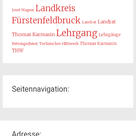
Landkreis
Josef Wagner
Fürstenfeldbruck
Landrat
Landrat
Lehrgang
Thomas Karmasin
Lehrgänge
Thomas Karmasin
Rettungsdienst
Technisches Hilfswerk
THW
Seitennavigation:
Home
Adresse:
Organisation