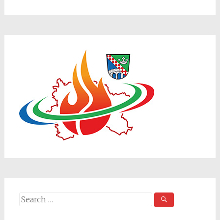
Search
for: