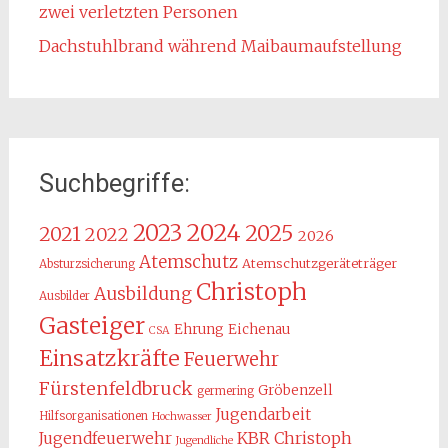
zwei verletzten Personen
Dachstuhlbrand während Maibaumaufstellung
Suchbegriffe:
2024
2023
2025
2021
2022
2026
Atemschutz
Atemschutzgeräteträger
Absturzsicherung
Christoph
Ausbildung
Ausbilder
Gasteiger
Ehrung
Eichenau
CSA
Einsatzkräfte
Feuerwehr
Fürstenfeldbruck
Gröbenzell
germering
Jugendarbeit
Hilfsorganisationen
Hochwasser
KBR Christoph
Jugendfeuerwehr
Jugendliche