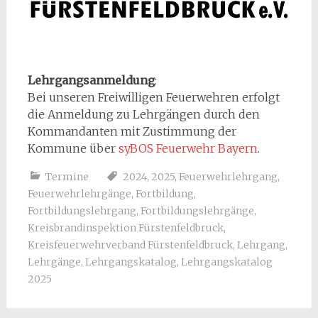
Lehrgangsanmeldung
:
Bei unseren Freiwilligen Feuerwehren erfolgt
die Anmeldung zu Lehrgängen durch den
Kommandanten mit Zustimmung der
Kommune über
syBOS Feuerwehr Bayern
.
Termine
2024
,
2025
,
Feuerwehrlehrgang
,
Feuerwehrlehrgänge
,
Fortbildung
,
Fortbildungslehrgang
,
Fortbildungslehrgänge
,
Kreisbrandinspektion Fürstenfeldbruck
,
Kreisfeuerwehrverband Fürstenfeldbruck
,
Lehrgang
,
Lehrgänge
,
Lehrgangskatalog
,
Lehrgangskatalog
2025