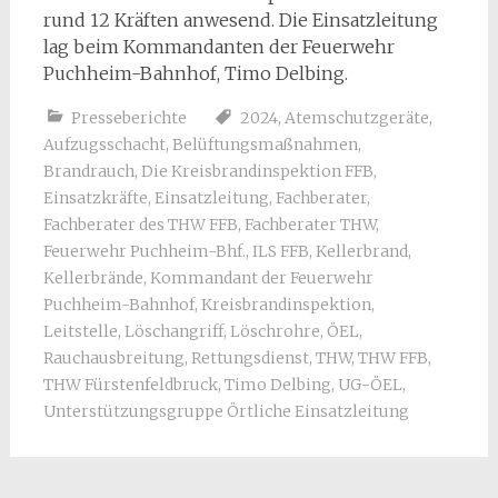
rund 12 Kräften anwesend. Die Einsatzleitung
lag beim Kommandanten der Feuerwehr
Puchheim-Bahnhof, Timo Delbing.
Presseberichte
2024
,
Atemschutzgeräte
,
Aufzugsschacht
,
Belüftungsmaßnahmen
,
Brandrauch
,
Die Kreisbrandinspektion FFB
,
Einsatzkräfte
,
Einsatzleitung
,
Fachberater
,
Fachberater des THW FFB
,
Fachberater THW
,
Feuerwehr Puchheim-Bhf.
,
ILS FFB
,
Kellerbrand
,
Kellerbrände
,
Kommandant der Feuerwehr
Puchheim-Bahnhof
,
Kreisbrandinspektion
,
Leitstelle
,
Löschangriff
,
Löschrohre
,
ÖEL
,
Rauchausbreitung
,
Rettungsdienst
,
THW
,
THW FFB
,
THW Fürstenfeldbruck
,
Timo Delbing
,
UG-ÖEL
,
Unterstützungsgruppe Örtliche Einsatzleitung