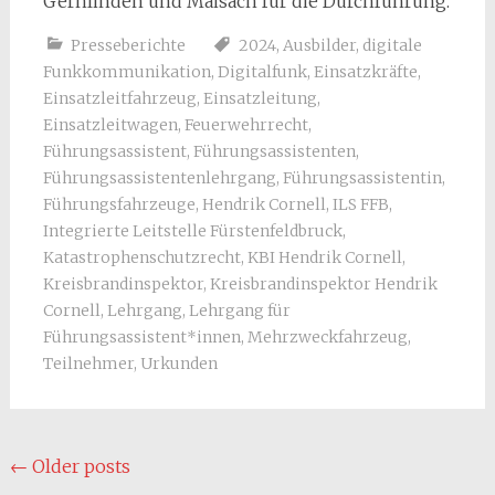
Gernlinden und Maisach für die Durchführung.
Presseberichte
2024
,
Ausbilder
,
digitale
Funkkommunikation
,
Digitalfunk
,
Einsatzkräfte
,
Einsatzleitfahrzeug
,
Einsatzleitung
,
Einsatzleitwagen
,
Feuerwehrrecht
,
Führungsassistent
,
Führungsassistenten
,
Führungsassistentenlehrgang
,
Führungsassistentin
,
Führungsfahrzeuge
,
Hendrik Cornell
,
ILS FFB
,
Integrierte Leitstelle Fürstenfeldbruck
,
Katastrophenschutzrecht
,
KBI Hendrik Cornell
,
Kreisbrandinspektor
,
Kreisbrandinspektor Hendrik
Cornell
,
Lehrgang
,
Lehrgang für
Führungsassistent*innen
,
Mehrzweckfahrzeug
,
Teilnehmer
,
Urkunden
Posts
←
Older posts