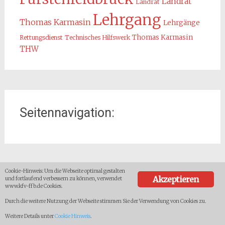
Landrat
Landrat
Lehrgang
Thomas Karmasin
Lehrgänge
Thomas Karmasin
Rettungsdienst
Technisches Hilfswerk
THW
Seitennavigation:
Home
Cookie-Hinweis: Um die Webseite optimal gestalten
Akzeptieren
und fortlaufend verbessern zu können, verwendet
Adresse:
Organisation
www.kfv-ffb.de Cookies.
Interner Downloadbereich
Durch die weitere Nutzung der Webseite stimmen Sie der Verwendung von Cookies zu.
Kreisfeuerwehrverband Landkreis FFB e.V.
Gebietsübersicht
Weitere Details unter
Cookie Hinweis
.