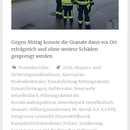
Gegen Mittag konnte die Granate dann vor Ort
erfolgreich und ohne weitere Schäden
gesprengt werden.
Presseberichte
2024
,
Absperr- und
Sicherungsmaßnahmen
,
Alarmplan
,
Bodendenkmäler
,
Einsatzleitung Rettungsdienst
,
Einsatzleitwagen
,
Fachberater
,
Feuerwehr
Geiselbullach
,
Führungsdienst der
Kreisbrandinspektion
,
Gewerbepark Geiselbullach
,
Granate
,
Hilfsorganisationen
,
Hl. Abend
,
ILS
,
ILS FFB
,
Integrierte Leitstelle Fürstenfeldbruck
,
Kampfmittelräumdienst
,
Polizei
,
Sondierung
,