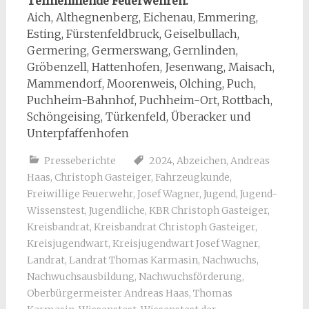
Teilnehmende Feuerwehren:
Aich, Althegnenberg, Eichenau, Emmering,
Esting, Fürstenfeldbruck, Geiselbullach,
Germering, Germerswang, Gernlinden,
Gröbenzell, Hattenhofen, Jesenwang, Maisach,
Mammendorf, Moorenweis, Olching, Puch,
Puchheim-Bahnhof, Puchheim-Ort, Rottbach,
Schöngeising, Türkenfeld, Überacker und
Unterpfaffenhofen
Presseberichte
2024
,
Abzeichen
,
Andreas
Haas
,
Christoph Gasteiger
,
Fahrzeugkunde
,
Freiwillige Feuerwehr
,
Josef Wagner
,
Jugend
,
Jugend-
Wissenstest
,
Jugendliche
,
KBR Christoph Gasteiger
,
Kreisbandrat
,
Kreisbandrat Christoph Gasteiger
,
Kreisjugendwart
,
Kreisjugendwart Josef Wagner
,
Landrat
,
Landrat Thomas Karmasin
,
Nachwuchs
,
Nachwuchsausbildung
,
Nachwuchsförderung
,
Oberbürgermeister Andreas Haas
,
Thomas