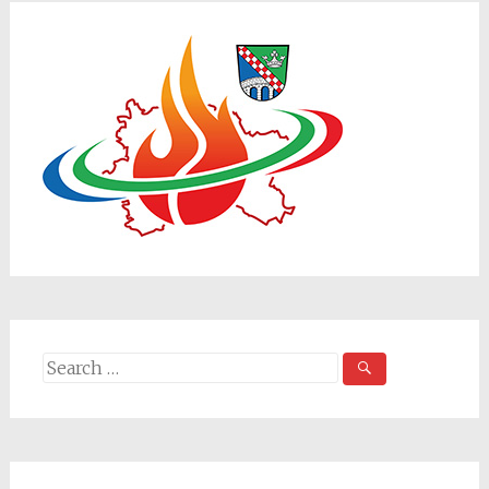
navigation
Search
for: