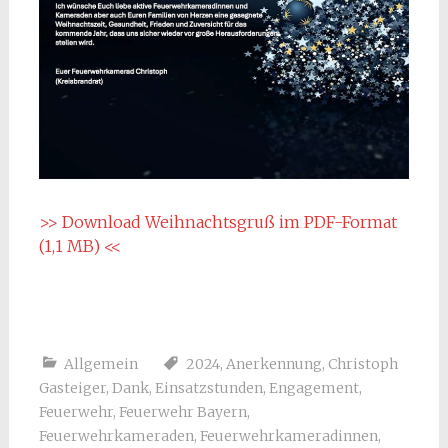
>> Download Weihnachtsgruß im PDF-Format
(1,1 MB) <<
Allgemein
2024
,
Anerkennung
,
Christoph
Gasteiger
,
Dank
,
Einsatzstunden
,
Engagement
,
Feuerwehr
,
Feuerwehr Bayern
,
Feuerwehrkameraden
,
Feuerwehrkameradinnen
,