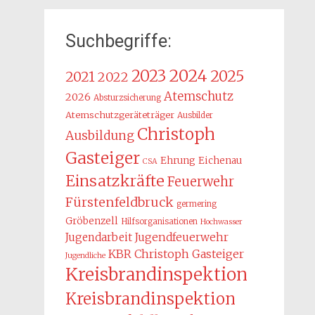
Suchbegriffe:
2024
2023
2025
2021
2022
Atemschutz
2026
Absturzsicherung
Atemschutzgeräteträger
Ausbilder
Christoph
Ausbildung
Gasteiger
Ehrung
Eichenau
CSA
Einsatzkräfte
Feuerwehr
Fürstenfeldbruck
germering
Gröbenzell
Hilfsorganisationen
Hochwasser
Jugendarbeit
Jugendfeuerwehr
KBR Christoph Gasteiger
Jugendliche
Kreisbrandinspektion
Kreisbrandinspektion