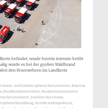
kreis befindet, wurde bereits intensiv beübt
malig wurde es bei der großen Waldbrand
abei den Feuerwehren im Landkreis
s Innen- und Katastrophenschutzminister
,
Bayerns
n
,
Bundesinnenminister
,
Bundesinnenminister
enschutzminister
,
Joachim Herrmann
,
trophenschutzübung
,
Kreisbrandinspektion
,