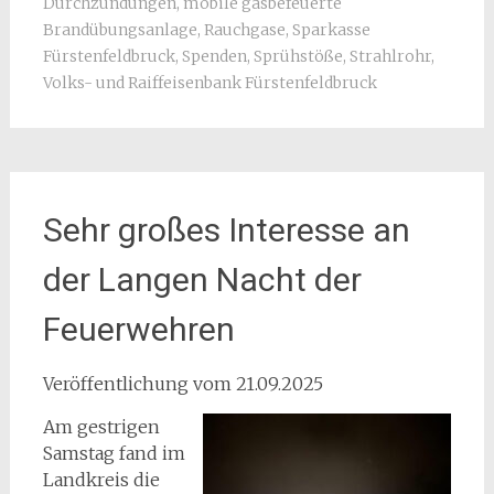
Durchzündungen
,
mobile gasbefeuerte
Brandübungsanlage
,
Rauchgase
,
Sparkasse
Fürstenfeldbruck
,
Spenden
,
Sprühstöße
,
Strahlrohr
,
Volks- und Raiffeisenbank Fürstenfeldbruck
Sehr großes Interesse an
der Langen Nacht der
Feuerwehren
Veröffentlichung vom 21.09.2025
Am gestrigen
Samstag fand im
Landkreis die