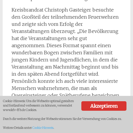
Kreisbrandrat Christoph Gasteiger besuchte
den Großteil der teilnehmenden Feuerwehren
und zeigte sich vom Erfolg der
Veranstaltungen überzeugt. „Die Bevölkerung
hat die Veranstaltungen sehr gut
angenommen. Dieses Format spannt einen
wunderbaren Bogen zwischen Familien mit
jungen Kindern und Jugendlichen, in dem die
Veranstaltung am Nachmittag beginnt und bis
in den späten Abend fortgeführt wird.
Persönlich konnte ich auch viele interessierte
Menschen wahrnehmen, die man als
Quereinsteiger oder Spätberufene bezeichnen
Cookie-Hinweis: Um die Webseite optimal gestalten
könnte. Ein sehr guter und zunehmender
Akzeptieren
und fortlaufend verbessern zu können, verwendet
Trend, der für die Leistungsfähigkeit der
www.kfv-ffb.de Cookies.
Feuerwehren sehr wichtig ist!“, so der
Durch die weitere Nutzung der Webseite stimmen Sie der Verwendung von Cookies zu.
Kreisbrandrat.
Weitere Details unter
Cookie Hinweis
.