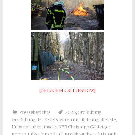
[ZEIGE EINE SLIDESHOW]
Presseberichte
2026
,
Großübung
,
Großübung der Feuerwehren und Rettungsdienste
,
Hubschraubereinsatz
,
KBR Christoph Gasteiger
,
Kommunikationsmittel
,
Kreisbrandrat Christoph