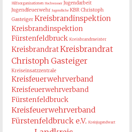
Jugendarbeit
Hilfsorganisationen
Hochwasser
KBR Christoph
Jugendfeuerwehr
Jugendliche
Kreisbrandinspektion
Gasteiger
Kreisbrandinspektion
Fürstenfeldbruck
Kreisbrandmeister
Kreisbrandrat
Kreisbrandrat
Christoph Gasteiger
Kreiseinsatzzentrale
Kreisfeuerwehrverband
Kreisfeuerwehrverband
Fürstenfeldbruck
Kreisfeuerwehrverband
Fürstenfeldbruck e.V.
Kreisjugendwart