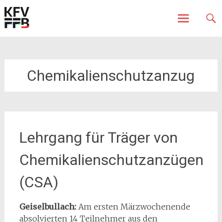
Fürstenfeldbruck
Kreisfeuerwehrverband
Skip
to
content
Chemikalienschutzanzug
Lehrgang für Träger von
Chemikalienschutzanzügen
(CSA)
Geiselbullach:
Am ersten Märzwochenende
absolvierten 14 Teilnehmer aus den