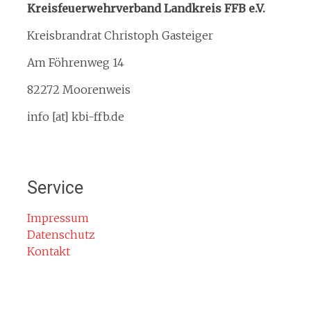
Kreisfeuerwehrverband Landkreis FFB e.V.
Gebietsübersicht
Kreisbrandrat Christoph Gasteiger
Kreisfeuerwehrverband
Am Föhrenweg 14
Kreisbrandinspektion
Service
82272 Moorenweis
Termine
info [at] kbi-ffb.de
Bürgerinformationen
Mitglied werden
Notruf
Service
Rauchmelder
Rettungsgasse
Impressum
Datenschutz
Gefahr durch Kohlenmonoxid
Kontakt
Jahresberichte
Kontakt
Impressum