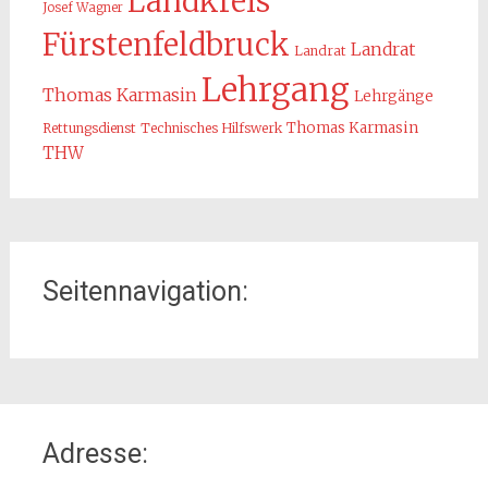
Landkreis
Josef Wagner
Fürstenfeldbruck
Landrat
Landrat
Lehrgang
Thomas Karmasin
Lehrgänge
Thomas Karmasin
Rettungsdienst
Technisches Hilfswerk
THW
Seitennavigation:
Home
Adresse:
Organisation
Interner Downloadbereich