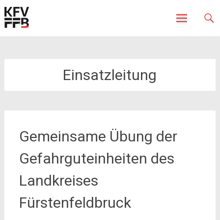
Fürstenfeldbruck
Kreisfeuerwehrverband
Skip
to
content
Einsatzleitung
Gemeinsame Übung der
Gefahrguteinheiten des
Landkreises
Fürstenfeldbruck