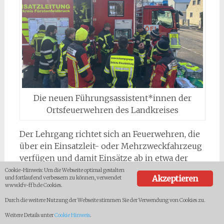
Die neuen Führungsassistent*innen der
Ortsfeuerwehren des Landkreises
Der Lehrgang richtet sich an Feuerwehren, die
über ein Einsatzleit- oder Mehrzweckfahrzeug
verfügen und damit Einsätze ab in etwa der
Größe eines Zimmerbrandes koordinieren
Cookie-Hinweis: Um die Webseite optimal gestalten
Akzeptieren
und fortlaufend verbessern zu können, verwendet
können. Am Samstagnachmittag durften die
www.kfv-ffb.de Cookies.
Helfer dann mit den Führungsfahrzeugen ihrer
Durch die weitere Nutzung der Webseite stimmen Sie der Verwendung von Cookies zu.
jeweiligen Standorte zwei simulierte
Weitere Details unter
Cookie Hinweis
.
Einsatzszenarien unter möglichst realistischen