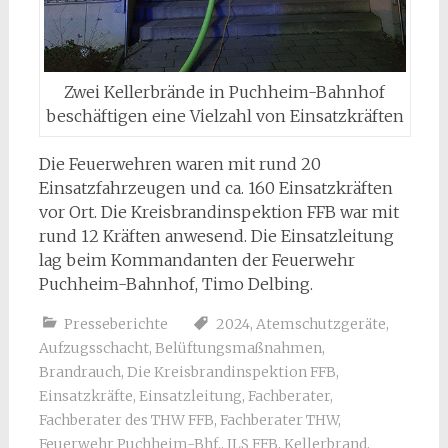
Zwei Kellerbrände in Puchheim-Bahnhof
beschäftigen eine Vielzahl von Einsatzkräften
Die Feuerwehren waren mit rund 20
Einsatzfahrzeugen und ca. 160 Einsatzkräften
vor Ort. Die Kreisbrandinspektion FFB war mit
rund 12 Kräften anwesend. Die Einsatzleitung
lag beim Kommandanten der Feuerwehr
Puchheim-Bahnhof, Timo Delbing.
Presseberichte
2024
,
Atemschutzgeräte
,
Aufzugsschacht
,
Belüftungsmaßnahmen
,
Brandrauch
,
Die Kreisbrandinspektion FFB
,
Einsatzkräfte
,
Einsatzleitung
,
Fachberater
,
Fachberater des THW FFB
,
Fachberater THW
,
Feuerwehr Puchheim-Bhf.
,
ILS FFB
,
Kellerbrand
,