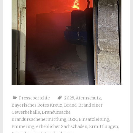
Presseberichte
2025
,
Atemschutz
,
Bayerisches Rotes Kreuz
,
Brand
,
Brand einer
Gewerbehalle
,
Brandursache
,
Brandursachenermittlung
,
BRK
,
Einsatzleitung
,
Emmering
,
erheblicher Sachschaden
,
Ermittlungen
,