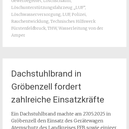
Gewerbegebiet
,
Löschschaum
,
Löschunterstützungsfahrzeug „LUF“
,
Löschwasserversorgung
,
LUF
,
Polizei
,
Rauchentwicklung
,
Technisches Hilfswerk
Fürstenfeldbruck
,
THW
,
Wasserleitung von der
Amper
Dachstuhlbrand in
Gröbenzell fordert
zahlreiche Einsatzkräfte
Ein Dachstuhlbrand machte am 27.05.2025 in
Gröbenzell den Einsatz des Gerätewagen
Atemschutz des Landkreises FFB sowie einiger