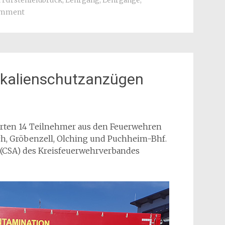
 Fürstenfeldbruck
,
Lehrgang
,
Lehrgänge
,
omment
ikalienschutzanzügen
ten 14 Teilnehmer aus den Feuerwehren
ch, Gröbenzell, Olching und Puchheim-Bhf.
(CSA) des Kreisfeuerwehrverbandes