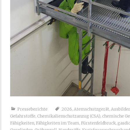
Presseberichte
2026
,
Atemschutzgerät
,
Ausbilder
Gefahrstoffe
,
Chemikalienschutzanzug (CSA)
,
chemische Ge
Fähigkeiten
,
Fähigkeiten im Team
,
Fürstenfeldbruck
,
gasdi