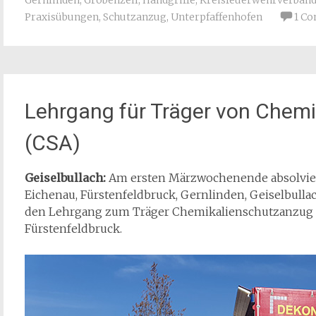
Gernlinden
,
Gröbenzell
,
Handgriffe
,
Kreisfeuerwehrverband
Praxisübungen
,
Schutzanzug
,
Unterpfaffenhofen
1 C
Lehrgang für Träger von Chem
(CSA)
Geiselbullach:
Am ersten Märzwochenende absolvier
Eichenau, Fürstenfeldbruck, Gernlinden, Geiselbulla
den Lehrgang zum Träger Chemikalienschutzanzug 
Fürstenfeldbruck.