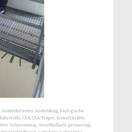
,
Ausbilderinnen
,
Ausbildung
,
biologische
fahrstoffe
,
CSA
,
CSA-Träger
,
Einsatzkräfte
,
chter Schutzanzug
,
Geiselbullach
,
germering
,