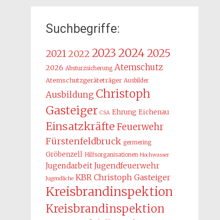
Suchbegriffe:
2024
2023
2025
2021
2022
Atemschutz
2026
Absturzsicherung
Atemschutzgeräteträger
Ausbilder
Christoph
Ausbildung
Gasteiger
Ehrung
Eichenau
CSA
Einsatzkräfte
Feuerwehr
Fürstenfeldbruck
germering
Gröbenzell
Hilfsorganisationen
Hochwasser
Jugendarbeit
Jugendfeuerwehr
KBR Christoph Gasteiger
Jugendliche
Kreisbrandinspektion
Kreisbrandinspektion