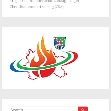
Träger Chemikalienschutzanzug
,
Träger
Chemikalienschutzanzug (CSA)
Search