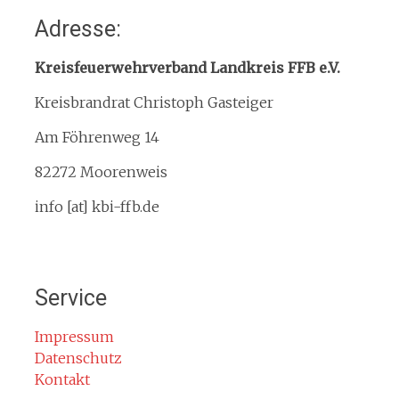
Adresse:
Organisation
Interner Downloadbereich
Kreisfeuerwehrverband Landkreis FFB e.V.
Gebietsübersicht
Kreisbrandrat Christoph Gasteiger
Kreisfeuerwehrverband
Am Föhrenweg 14
Kreisbrandinspektion
Service
82272 Moorenweis
Termine
info [at] kbi-ffb.de
Bürgerinformationen
Mitglied werden
Notruf
Service
Rauchmelder
Rettungsgasse
Impressum
Datenschutz
Gefahr durch Kohlenmonoxid
Kontakt
Jahresberichte