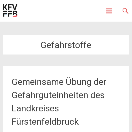
Fürstenfeldbruck
Kreisfeuerwehrverband
Skip
to
content
Gefahrstoffe
Gemeinsame Übung der
Gefahrguteinheiten des
Landkreises
Fürstenfeldbruck