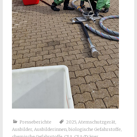
Presseberichte
2025
,
Atemschutzgerät
,
Ausbilder
,
Ausbilderinnen
,
biologische Gefahrstoffe
,
chemische Gefahrstoffe
,
CSA
,
CSA-Träger
,