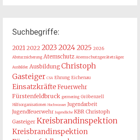
Suchbegriffe:
2024
2023
2025
2021
2022
2026
Atemschutz
Atemschutzgeräteträger
Absturzsicherung
Christoph
Ausbildung
Ausbilder
Gasteiger
Ehrung
Eichenau
CSA
Einsatzkräfte
Feuerwehr
Fürstenfeldbruck
Gröbenzell
germering
Jugendarbeit
Hilfsorganisationen
Hochwasser
KBR Christoph
Jugendfeuerwehr
Jugendliche
Kreisbrandinspektion
Gasteiger
Kreisbrandinspektion