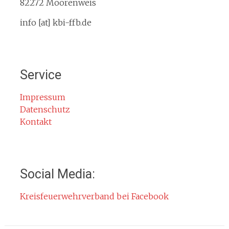
Service
82272 Moorenweis
Termine
info [at] kbi-ffb.de
Bürgerinformationen
Mitglied werden
Notruf
Service
Rauchmelder
Rettungsgasse
Impressum
Datenschutz
Gefahr durch Kohlenmonoxid
Kontakt
Jahresberichte
Kontakt
Impressum
Social Media:
Datenschutzerklärung
Kreisfeuerwehrverband bei Facebook
Cookie-Hinweis
Fachbereiche