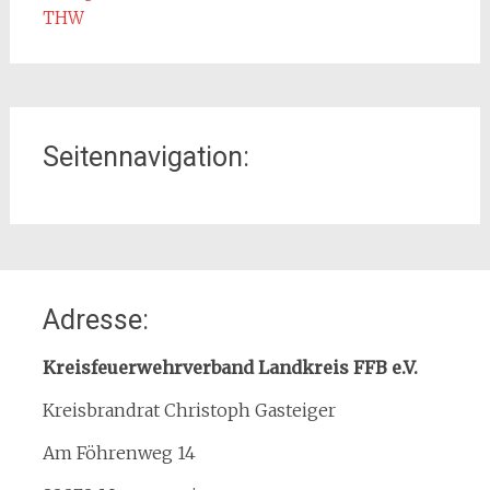
THW
Seitennavigation:
Home
Adresse:
Organisation
Interner Downloadbereich
Kreisfeuerwehrverband Landkreis FFB e.V.
Gebietsübersicht
Kreisbrandrat Christoph Gasteiger
Kreisfeuerwehrverband
Am Föhrenweg 14
Kreisbrandinspektion