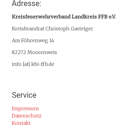
Adresse:
Organisation
Interner Downloadbereich
Kreisfeuerwehrverband Landkreis FFB e.V.
Gebietsübersicht
Kreisbrandrat Christoph Gasteiger
Kreisfeuerwehrverband
Am Föhrenweg 14
Kreisbrandinspektion
Service
82272 Moorenweis
Termine
info [at] kbi-ffb.de
Bürgerinformationen
Mitglied werden
Notruf
Service
Rauchmelder
Rettungsgasse
Impressum
Datenschutz
Gefahr durch Kohlenmonoxid
Kontakt
Jahresberichte