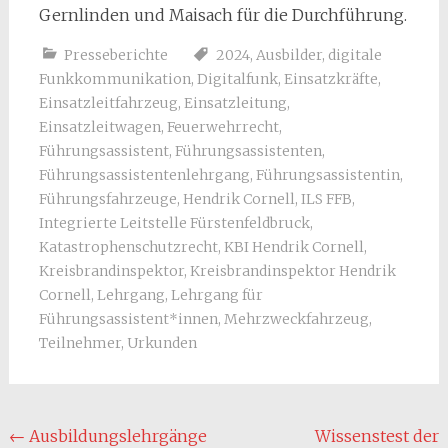
Gernlinden und Maisach für die Durchführung.
Presseberichte
2024
,
Ausbilder
,
digitale
Funkkommunikation
,
Digitalfunk
,
Einsatzkräfte
,
Einsatzleitfahrzeug
,
Einsatzleitung
,
Einsatzleitwagen
,
Feuerwehrrecht
,
Führungsassistent
,
Führungsassistenten
,
Führungsassistentenlehrgang
,
Führungsassistentin
,
Führungsfahrzeuge
,
Hendrik Cornell
,
ILS FFB
,
Integrierte Leitstelle Fürstenfeldbruck
,
Katastrophenschutzrecht
,
KBI Hendrik Cornell
,
Kreisbrandinspektor
,
Kreisbrandinspektor Hendrik
Cornell
,
Lehrgang
,
Lehrgang für
Führungsassistent*innen
,
Mehrzweckfahrzeug
,
Teilnehmer
,
Urkunden
Post
←
Ausbildungslehrgänge
Wissenstest der