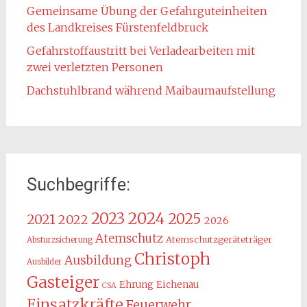
Gemeinsame Übung der Gefahrguteinheiten
des Landkreises Fürstenfeldbruck
Gefahrstoffaustritt bei Verladearbeiten mit
zwei verletzten Personen
Dachstuhlbrand während Maibaumaufstellung
Suchbegriffe:
2024
2023
2025
2021
2022
2026
Atemschutz
Atemschutzgeräteträger
Absturzsicherung
Christoph
Ausbildung
Ausbilder
Gasteiger
Ehrung
Eichenau
CSA
Einsatzkräfte
Feuerwehr