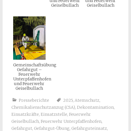
und Feuerwehr
und Feuerwehr
Geiselbullach
Geiselbullach
Gemeinschaftsübung
Gefahrgut –
Feuerwehr
Unterpfaffenhofen
und Feuerwehr
Geiselbullach
Presseberichte
2025
,
Atemschutz
,
Chemikalienschutzanzug (CSA)
,
Dekontamination
,
Einsatzkräfte
,
Einsatzstelle
,
Feuerwehr
Geiselbullach
,
Feuerwehr Unterpfaffenhofen
,
Gefahrgut
,
Gefahrgut-Übung
,
Gefahrguteinsatz
,