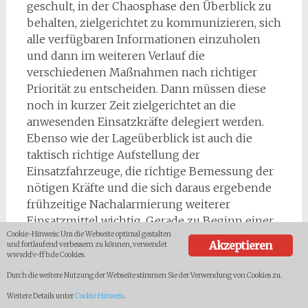
geschult, in der Chaosphase den Überblick zu
behalten, zielgerichtet zu kommunizieren, sich
alle verfügbaren Informationen einzuholen
und dann im weiteren Verlauf die
verschiedenen Maßnahmen nach richtiger
Priorität zu entscheiden. Dann müssen diese
noch in kurzer Zeit zielgerichtet an die
anwesenden Einsatzkräfte delegiert werden.
Ebenso wie der Lageüberblick ist auch die
taktisch richtige Aufstellung der
Einsatzfahrzeuge, die richtige Bemessung der
nötigen Kräfte und die sich daraus ergebende
frühzeitige Nachalarmierung weiterer
Einsatzmittel wichtig. Gerade zu Beginn einer
Cookie-Hinweis: Um die Webseite optimal gestalten
Einsatzlage prasseln verschiedene
Akzeptieren
und fortlaufend verbessern zu können, verwendet
Informationen auf einen Einsatzleiter ein die
www.kfv-ffb.de Cookies.
er ordnen und systematisch bewerten muss. In
Durch die weitere Nutzung der Webseite stimmen Sie der Verwendung von Cookies zu.
der Regel zeichnet sich die Startphase auch
Weitere Details unter
Cookie Hinweis
.
durch einen Mangel an Einsatzmitteln aus, da