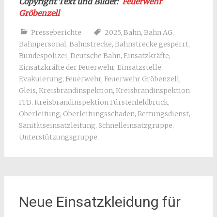
Copyright Text und Bilder:
Feuerwehr
Gröbenzell
Presseberichte
2025
,
Bahn
,
Bahn AG
,
Bahnpersonal
,
Bahnstrecke
,
Bahnstrecke gesperrt
,
Bundespolizei
,
Deutsche Bahn
,
Einsatzkräfte
,
Einsatzkräfte der Feuerwehr
,
Einsatzstelle
,
Evakuierung
,
Feuerwehr
,
Feuerwehr Gröbenzell
,
Gleis
,
Kreisbrandinspektion
,
Kreisbrandinspektion
FFB
,
Kreisbrandinspektion Fürstenfeldbruck
,
Oberleitung
,
Oberleitungsschaden
,
Rettungsdienst
,
Sanitätseinsatzleitung
,
Schnelleinsatzgruppe
,
Unterstützungsgruppe
Neue Einsatzkleidung für