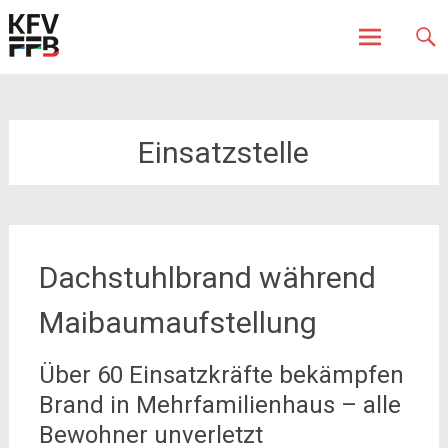
Fürstenfeldbruck
Kreisfeuerwehrverband
Skip
to
content
Einsatzstelle
Dachstuhlbrand während
Maibaumaufstellung
Über 60 Einsatzkräfte bekämpfen
Brand in Mehrfamilienhaus – alle
Bewohner unverletzt