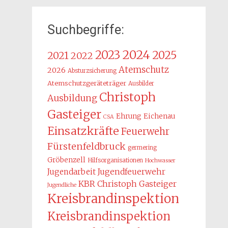
Suchbegriffe:
2024
2023
2025
2021
2022
Atemschutz
2026
Absturzsicherung
Atemschutzgeräteträger
Ausbilder
Christoph
Ausbildung
Gasteiger
Ehrung
Eichenau
CSA
Einsatzkräfte
Feuerwehr
Fürstenfeldbruck
germering
Gröbenzell
Hilfsorganisationen
Hochwasser
Jugendarbeit
Jugendfeuerwehr
KBR Christoph Gasteiger
Jugendliche
Kreisbrandinspektion
Kreisbrandinspektion