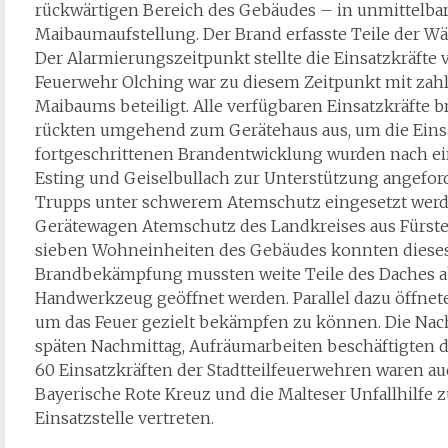
rückwärtigen Bereich des Gebäudes – in unmittelbare
Maibaumaufstellung. Der Brand erfasste Teile der
Der Alarmierungszeitpunkt stellte die Einsatzkräfte
Feuerwehr Olching war zu diesem Zeitpunkt mit zahlr
Maibaums beteiligt. Alle verfügbaren Einsatzkräfte b
rückten umgehend zum Gerätehaus aus, um die Einsa
fortgeschrittenen Brandentwicklung wurden nach e
Esting und Geiselbullach zur Unterstützung angeforde
Trupps unter schwerem Atemschutz eingesetzt werde
Gerätewagen Atemschutz des Landkreises aus Fürste
sieben Wohneinheiten des Gebäudes konnten dieses r
Brandbekämpfung mussten weite Teile des Daches a
Handwerkzeug geöffnet werden. Parallel dazu öffnet
um das Feuer gezielt bekämpfen zu können. Die Nach
späten Nachmittag, Aufräumarbeiten beschäftigten d
60 Einsatzkräften der Stadtteilfeuerwehren waren au
Bayerische Rote Kreuz und die Malteser Unfallhilfe 
Einsatzstelle vertreten.