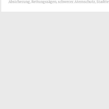
Absicherung
,
Rettungssägen
,
schwerer Atemschutz
,
Stadtt