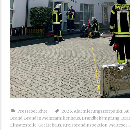
Presseberichte
2026
,
Alarmierungszeitpunkt
,
Au
Brand
,
Brand in Mehrfamilienhaus
,
Brandbekämpfung
,
Bra
Einsatzstelle
,
Gerätehaus
,
Kreisbrandinspektion
,
Malteser U