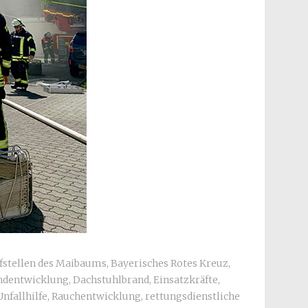
fstellen des Maibaums
,
Bayerisches Rotes Kreuz
,
ndentwicklung
,
Dachstuhlbrand
,
Einsatzkräfte
,
nfallhilfe
,
Rauchentwicklung
,
rettungsdienstliche