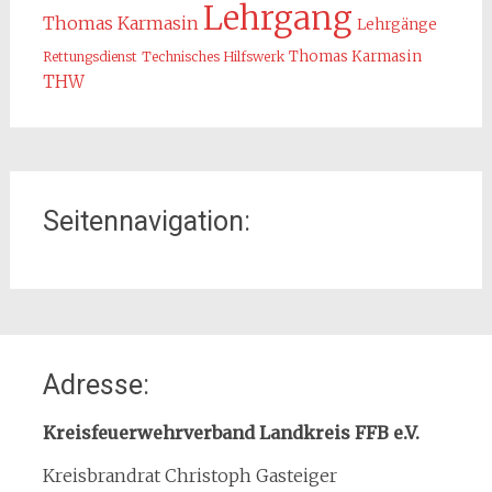
Lehrgang
Thomas Karmasin
Lehrgänge
Thomas Karmasin
Rettungsdienst
Technisches Hilfswerk
THW
Seitennavigation:
Home
Adresse:
Organisation
Interner Downloadbereich
Kreisfeuerwehrverband Landkreis FFB e.V.
Gebietsübersicht
Kreisbrandrat Christoph Gasteiger
Kreisfeuerwehrverband