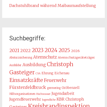
Dachstuhlbrand während Maibaumaufstellung
Suchbegriffe:
2024
2023
2025
2021
2022
2026
Atemschutz
Atemschutzgeräteträger
Absturzsicherung
Christoph
Ausbildung
Ausbilder
Gasteiger
Ehrung
Eichenau
CSA
Einsatzkräfte
Feuerwehr
Fürstenfeldbruck
Gröbenzell
germering
Jugendarbeit
Hilfsorganisationen
Hochwasser
KBR Christoph
Jugendfeuerwehr
Jugendliche
Kreisbrandinspektion
Gasteiger