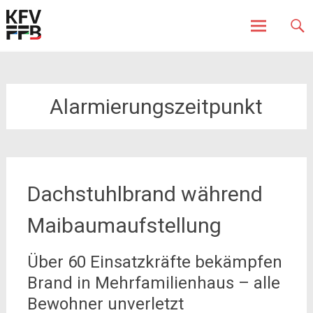
Fürstenfeldbruck
Kreisfeuerwehrverband
Skip
to
content
Alarmierungszeitpunkt
Dachstuhlbrand während
Maibaumaufstellung
Über 60 Einsatzkräfte bekämpfen
Brand in Mehrfamilienhaus – alle
Bewohner unverletzt