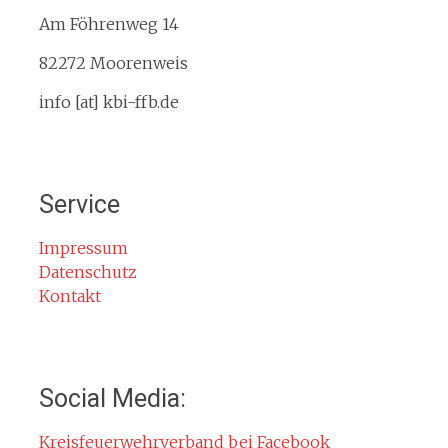
Am Föhrenweg 14
Kreisbrandinspektion
Service
82272 Moorenweis
Termine
info [at] kbi-ffb.de
Bürgerinformationen
Mitglied werden
Notruf
Service
Rauchmelder
Rettungsgasse
Impressum
Datenschutz
Gefahr durch Kohlenmonoxid
Kontakt
Jahresberichte
Kontakt
Impressum
Social Media:
Datenschutzerklärung
Kreisfeuerwehrverband bei Facebook