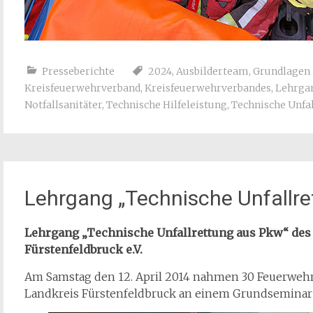
Presseberichte
2024
,
Ausbilderteam
,
Grundlagen 
Kreisfeuerwehrverband
,
Kreisfeuerwehrverbandes
,
Lehrga
Notfallsanitäter
,
Technische Hilfeleistung
,
Technische Unfa
Lehrgang „Technische Unfallr
Lehrgang „Technische Unfallrettung aus Pkw“ des
Fürstenfeldbruck e.V.
Am Samstag den 12. April 2014 nahmen 30 Feuerwe
Landkreis Fürstenfeldbruck an einem Grundseminar T