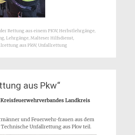
der Rettung aus einem PKW
,
Herbstlehrgänge
,
ng
,
Lehrgänge
,
Malteser Hilfsdienst
,
llrettung aus PkW
,
Unfallrettung
ettung aus Pkw“
 Kreisfeuerwehrverbandes Landkreis
hrmänner und Feuerwehr-frauen aus dem
echnische Unfallrettung aus Pkw teil.