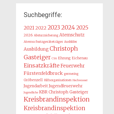
Suchbegriffe:
2024
2023
2025
2021
2022
Atemschutz
2026
Absturzsicherung
Atemschutzgeräteträger
Ausbilder
Christoph
Ausbildung
Gasteiger
Ehrung
Eichenau
CSA
Einsatzkräfte
Feuerwehr
Fürstenfeldbruck
germering
Gröbenzell
Hilfsorganisationen
Hochwasser
Jugendarbeit
Jugendfeuerwehr
KBR Christoph Gasteiger
Jugendliche
Kreisbrandinspektion
Kreisbrandinspektion