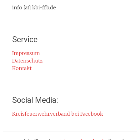
Termine
info [at] kbi-ffb.de
Bürgerinformationen
Mitglied werden
Notruf
Service
Rauchmelder
Rettungsgasse
Impressum
Datenschutz
Gefahr durch Kohlenmonoxid
Kontakt
Jahresberichte
Kontakt
Impressum
Social Media:
Datenschutzerklärung
Kreisfeuerwehrverband bei Facebook
Cookie-Hinweis
Fachbereiche
Absturzsicherung