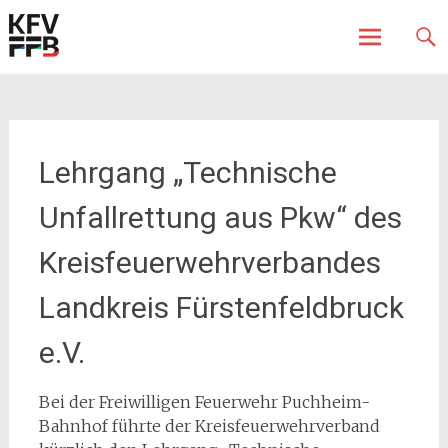
Fürstenfeldbruck
Kreisfeuerwehrverband
Skip
to
content
Lehrgang „Technische
Unfallrettung aus Pkw“ des
Kreisfeuerwehrverbandes
Landkreis Fürstenfeldbruck
e.V.
Bei der Freiwilligen Feuerwehr Puchheim-
Bahnhof führte der Kreisfeuerwehrverband