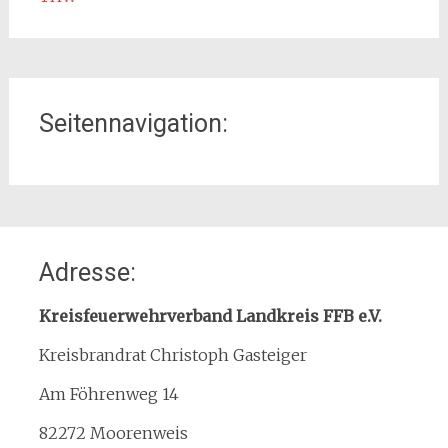
Seitennavigation:
Home
Adresse:
Organisation
Interner Downloadbereich
Kreisfeuerwehrverband Landkreis FFB e.V.
Gebietsübersicht
Kreisbrandrat Christoph Gasteiger
Kreisfeuerwehrverband
Am Föhrenweg 14
Kreisbrandinspektion
Service
82272 Moorenweis