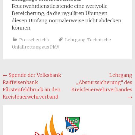
Feuerwehrdienstleistende eine wertvolle
Bereicherung, da die regulären Übungen
diesen Umfang normalerweise nicht abdecken
können.
Presseberichte
Lehrgang
,
Technische
Unfallrettung aus PkW
Post
←
Spende der Volksbank
Lehrgang
Raiffeisenbank
„Absturzsicherung“ des
navigation
Fürstenfeldbruck an den
Kreisfeuerwehrverbandes
Kreisfeuerwehrverband
→