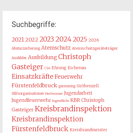
Suchbegriffe:
2024
2023
2025
2021
2022
2026
Atemschutz
Atemschutzgeräteträger
Absturzsicherung
Christoph
Ausbildung
Ausbilder
Gasteiger
Ehrung
Eichenau
CSA
Einsatzkräfte
Feuerwehr
Fürstenfeldbruck
Gröbenzell
germering
Jugendarbeit
Hilfsorganisationen
Hochwasser
KBR Christoph
Jugendfeuerwehr
Jugendliche
Kreisbrandinspektion
Gasteiger
Kreisbrandinspektion
Fürstenfeldbruck
Kreisbrandmeister