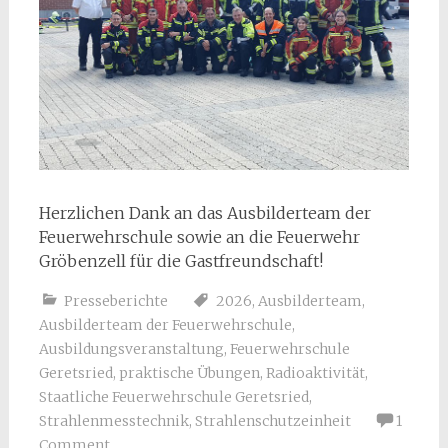
Herzlichen Dank an das Ausbilderteam der
Feuerwehrschule sowie an die Feuerwehr
Gröbenzell für die Gastfreundschaft!
Presseberichte
2026
,
Ausbilderteam
,
Ausbilderteam der Feuerwehrschule
,
Ausbildungsveranstaltung
,
Feuerwehrschule
Geretsried
,
praktische Übungen
,
Radioaktivität
,
Staatliche Feuerwehrschule Geretsried
,
Strahlenmesstechnik
,
Strahlenschutzeinheit
1
Comment