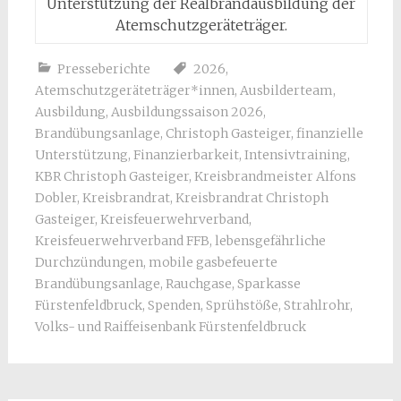
Unterstützung der Realbrandausbildung der
Atemschutzgeräteträger.
Presseberichte
2026
,
Atemschutzgeräteträger*innen
,
Ausbilderteam
,
Ausbildung
,
Ausbildungssaison 2026
,
Brandübungsanlage
,
Christoph Gasteiger
,
finanzielle
Unterstützung
,
Finanzierbarkeit
,
Intensivtraining
,
KBR Christoph Gasteiger
,
Kreisbrandmeister Alfons
Dobler
,
Kreisbrandrat
,
Kreisbrandrat Christoph
Gasteiger
,
Kreisfeuerwehrverband
,
Kreisfeuerwehrverband FFB
,
lebensgefährliche
Durchzündungen
,
mobile gasbefeuerte
Brandübungsanlage
,
Rauchgase
,
Sparkasse
Fürstenfeldbruck
,
Spenden
,
Sprühstöße
,
Strahlrohr
,
Volks- und Raiffeisenbank Fürstenfeldbruck