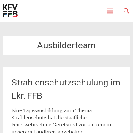
Fürstenfeldbruck
Kreisfeuerwehrverband
Skip
to
content
Ausbilderteam
Strahlenschutzschulung im
Lkr. FFB
Eine Tagesausbildung zum Thema
Strahlenschutz hat die staatliche
Feuerwehrschule Geretsried vor kurzem in
unserem Landkreis abgehalten.