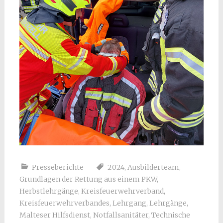
Presseberichte
2024
,
Ausbilderteam
,
Grundlagen der Rettung aus einem PKW
,
Herbstlehrgänge
,
Kreisfeuerwehrverband
,
Kreisfeuerwehrverbandes
,
Lehrgang
,
Lehrgänge
,
Malteser Hilfsdienst
,
Notfallsanitäter
,
Technische