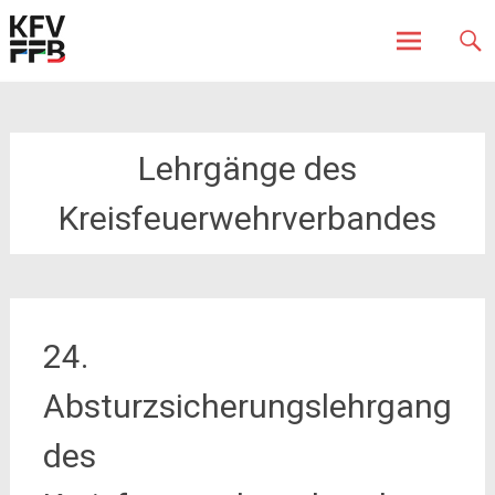
Fürstenfeldbruck
Kreisfeuerwehrverband
Skip
to
content
Lehrgänge des
Kreisfeuerwehrverbandes
24.
Absturzsicherungslehrgang
des