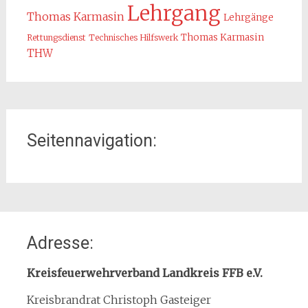
Lehrgang
Thomas Karmasin
Lehrgänge
Thomas Karmasin
Rettungsdienst
Technisches Hilfswerk
THW
Seitennavigation:
Home
Adresse:
Organisation
Interner Downloadbereich
Kreisfeuerwehrverband Landkreis FFB e.V.
Gebietsübersicht
Kreisbrandrat Christoph Gasteiger
Kreisfeuerwehrverband