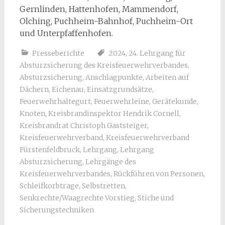
Gernlinden, Hattenhofen, Mammendorf,
Olching, Puchheim-Bahnhof, Puchheim-Ort
und Unterpfaffenhofen.
Presseberichte
2024
,
24. Lehrgang für
Absturzsicherung des Kreisfeuerwehrverbandes
,
Absturzsicherung
,
Anschlagpunkte
,
Arbeiten auf
Dächern
,
Eichenau
,
Einsatzgrundsätze
,
Feuerwehrhaltegurt
,
Feuerwehrleine
,
Gerätekunde
,
Knoten
,
Kreisbrandinspektor Hendrik Cornell
,
Kreisbrandrat Christoph Gaststeiger
,
Kreisfeuerwehrverband
,
Kreisfeuerwehrverband
Fürstenfeldbruck
,
Lehrgang
,
Lehrgang
Absturzsicherung
,
Lehrgänge des
Kreisfeuerwehrverbandes
,
Rückführen von Personen
,
Schleifkorbtrage
,
Selbstretten
,
Senkrechte/Waagrechte Vorstieg
,
Stiche und
Sicherungstechniken