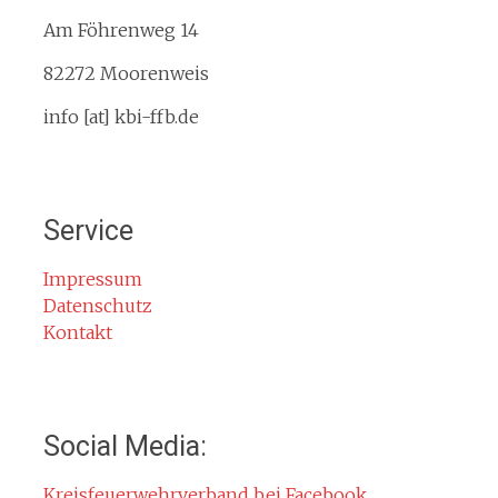
Am Föhrenweg 14
Kreisbrandinspektion
Service
82272 Moorenweis
Termine
info [at] kbi-ffb.de
Bürgerinformationen
Mitglied werden
Notruf
Service
Rauchmelder
Rettungsgasse
Impressum
Datenschutz
Gefahr durch Kohlenmonoxid
Kontakt
Jahresberichte
Kontakt
Impressum
Social Media:
Datenschutzerklärung
Kreisfeuerwehrverband bei Facebook