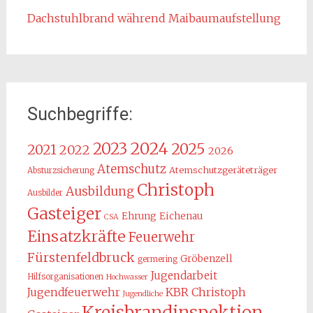
Dachstuhlbrand während Maibaumaufstellung
Suchbegriffe:
2024
2023
2025
2021
2022
2026
Atemschutz
Atemschutzgeräteträger
Absturzsicherung
Christoph
Ausbildung
Ausbilder
Gasteiger
Ehrung
Eichenau
CSA
Einsatzkräfte
Feuerwehr
Fürstenfeldbruck
Gröbenzell
germering
Jugendarbeit
Hilfsorganisationen
Hochwasser
KBR Christoph
Jugendfeuerwehr
Jugendliche
Kreisbrandinspektion