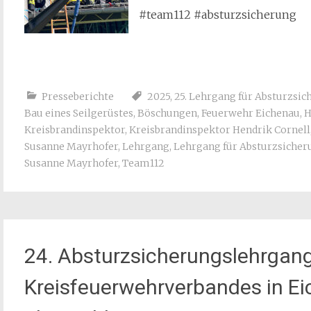
#team112 #absturzsicherung
Presseberichte
2025
,
25. Lehrgang für Absturzsic
Bau eines Seilgerüstes
,
Böschungen
,
Feuerwehr Eichenau
,
H
Kreisbrandinspektor
,
Kreisbrandinspektor Hendrik Cornell
Susanne Mayrhofer
,
Lehrgang
,
Lehrgang für Absturzsicher
Susanne Mayrhofer
,
Team112
24. Absturzsicherungslehrgan
Kreisfeuerwehrverbandes in Ei