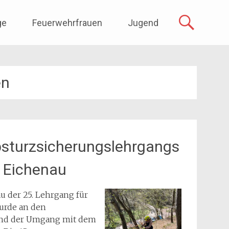
ge
Feuerwehrfrauen
Jugend
en
bsturzsicherungslehrgangs
n Eichenau
u der 25. Lehrgang für
urde an den
und der Umgang mit dem