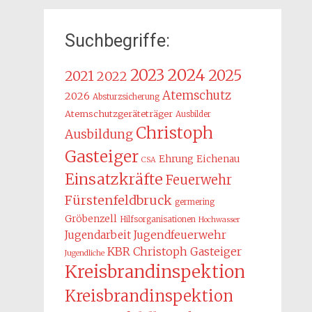
Suchbegriffe:
2024
2023
2025
2021
2022
Atemschutz
2026
Absturzsicherung
Atemschutzgeräteträger
Ausbilder
Christoph
Ausbildung
Gasteiger
Ehrung
Eichenau
CSA
Einsatzkräfte
Feuerwehr
Fürstenfeldbruck
germering
Gröbenzell
Hilfsorganisationen
Hochwasser
Jugendarbeit
Jugendfeuerwehr
KBR Christoph Gasteiger
Jugendliche
Kreisbrandinspektion
Kreisbrandinspektion