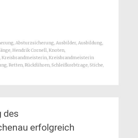
herung
,
Absturzsicherung
,
Ausbilder
,
Ausbildung
,
änge
,
Hendrik Cornell
,
Knoten
,
,
Kreisbrandmeisterin
,
Kreisbrandmeisterin
ung
,
Retten
,
Rückführen
,
Schleifkorbtrage
,
Stiche
,
g des
chenau erfolgreich