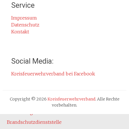
Service
Rauchmelder
Rettungsgasse
Impressum
Datenschutz
Gefahr durch Kohlenmonoxid
Kontakt
Jahresberichte
Kontakt
Impressum
Social Media:
Datenschutzerklärung
Kreisfeuerwehrverband bei Facebook
Cookie-Hinweis
Fachbereiche
Absturzsicherung
Copyright © 2026
Kreisfeuerwehrverband
. Alle Rechte
Atemschutz
vorbehalten.
Ausbildung
Brandschutzdienststelle