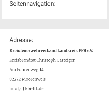
Seitennavigation:
Home
Adresse:
Organisation
Interner Downloadbereich
Kreisfeuerwehrverband Landkreis FFB e.V.
Gebietsübersicht
Kreisbrandrat Christoph Gasteiger
Kreisfeuerwehrverband
Am Föhrenweg 14
Kreisbrandinspektion
Service
82272 Moorenweis
Termine
info [at] kbi-ffb.de
Bürgerinformationen
Mitglied werden
Notruf