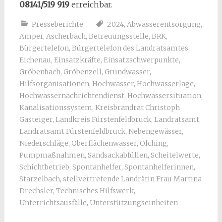
08141/519 919
erreichbar.
Presseberichte
2024
,
Abwasserentsorgung
,
Amper
,
Ascherbach
,
Betreuungsstelle
,
BRK
,
Bürgertelefon
,
Bürgertelefon des Landratsamtes
,
Eichenau
,
Einsatzkräfte
,
Einsatzschwerpunkte
,
Gröbenbach
,
Gröbenzell
,
Grundwasser
,
Hilfsorganisationen
,
Hochwasser
,
Hochwasserlage
,
Hochwassernachrichtendienst
,
Hochwassersituation
,
Kanalisationssystem
,
Kreisbrandrat Christoph
Gasteiger
,
Landkreis Fürstenfeldbruck
,
Landratsamt
,
Landratsamt Fürstenfeldbruck
,
Nebengewässer
,
Niederschläge
,
Oberflächenwasser
,
Olching
,
Pumpmaßnahmen
,
Sandsackabfüllen
,
Scheitelwerte
,
Schichtbetrieb
,
Spontanhelfer
,
Spontanhelferinnen
,
Starzelbach
,
stellvertretende Landrätin Frau Martina
Drechsler
,
Technisches Hilfswerk
,
Unterrichtsausfälle
,
Unterstützungseinheiten