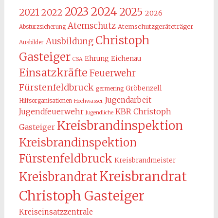
2024
2023
2025
2021
2022
2026
Atemschutz
Atemschutzgeräteträger
Absturzsicherung
Christoph
Ausbildung
Ausbilder
Gasteiger
Ehrung
Eichenau
CSA
Einsatzkräfte
Feuerwehr
Fürstenfeldbruck
Gröbenzell
germering
Jugendarbeit
Hilfsorganisationen
Hochwasser
KBR Christoph
Jugendfeuerwehr
Jugendliche
Kreisbrandinspektion
Gasteiger
Kreisbrandinspektion
Fürstenfeldbruck
Kreisbrandmeister
Kreisbrandrat
Kreisbrandrat
Christoph Gasteiger
Kreiseinsatzzentrale