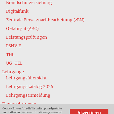
Brandschutzerziehung
Digitalfunk
Zentrale Einsatznachbearbeitung (zEN)
Gefahrgut (ABC)
Leistungsprüfungen
PSNV-E
THL
UG-ÖEL
Lehrgänge
Lehrgangsübersicht
Lehrgangskatalog 2026
Lehrgangsanmeldung
Feuerwehrfrauen
Cookie-Hinweis: Um die Webseite optimal gestalten
Jugend
Akzeptieren
und fortlaufend verbessern zu können, verwendet