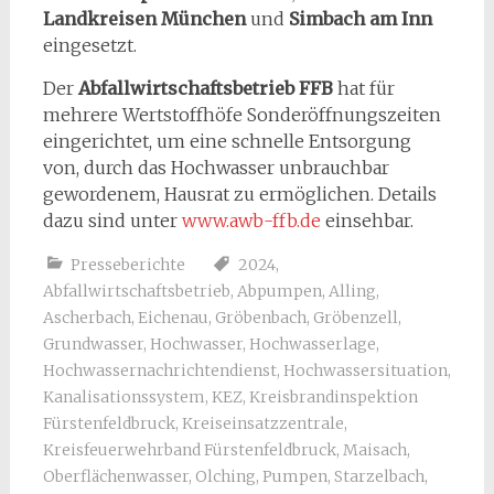
Landkreisen München
und
Simbach am Inn
eingesetzt.
Der
Abfallwirtschaftsbetrieb FFB
hat für
mehrere Wertstoffhöfe Sonderöffnungszeiten
eingerichtet, um eine schnelle Entsorgung
von, durch das Hochwasser unbrauchbar
gewordenem, Hausrat zu ermöglichen. Details
dazu sind unter
www.awb-ffb.de
einsehbar.
Presseberichte
2024
,
Abfallwirtschaftsbetrieb
,
Abpumpen
,
Alling
,
Ascherbach
,
Eichenau
,
Gröbenbach
,
Gröbenzell
,
Grundwasser
,
Hochwasser
,
Hochwasserlage
,
Hochwassernachrichtendienst
,
Hochwassersituation
,
Kanalisationssystem
,
KEZ
,
Kreisbrandinspektion
Fürstenfeldbruck
,
Kreiseinsatzzentrale
,
Kreisfeuerwehrband Fürstenfeldbruck
,
Maisach
,
Oberflächenwasser
,
Olching
,
Pumpen
,
Starzelbach
,