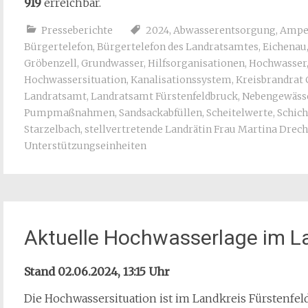
919
erreichbar.
Presseberichte
2024
,
Abwasserentsorgung
,
Ampe
Bürgertelefon
,
Bürgertelefon des Landratsamtes
,
Eichenau
Gröbenzell
,
Grundwasser
,
Hilfsorganisationen
,
Hochwasser
Hochwassersituation
,
Kanalisationssystem
,
Kreisbrandrat 
Landratsamt
,
Landratsamt Fürstenfeldbruck
,
Nebengewäss
Pumpmaßnahmen
,
Sandsackabfüllen
,
Scheitelwerte
,
Schich
Starzelbach
,
stellvertretende Landrätin Frau Martina Drech
Unterstützungseinheiten
Aktuelle Hochwasserlage im La
Stand 02.06.2024, 13:15 Uhr
Die Hochwassersituation ist im Landkreis Fürstenf