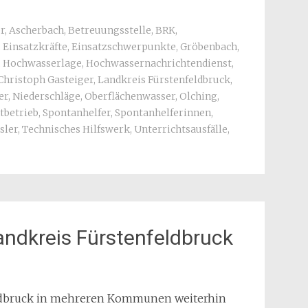
r
,
Ascherbach
,
Betreuungsstelle
,
BRK
,
,
Einsatzkräfte
,
Einsatzschwerpunkte
,
Gröbenbach
,
,
Hochwasserlage
,
Hochwassernachrichtendienst
,
Christoph Gasteiger
,
Landkreis Fürstenfeldbruck
,
er
,
Niederschläge
,
Oberflächenwasser
,
Olching
,
tbetrieb
,
Spontanhelfer
,
Spontanhelferinnen
,
sler
,
Technisches Hilfswerk
,
Unterrichtsausfälle
,
ndkreis Fürstenfeldbruck
eldbruck in mehreren Kommunen weiterhin