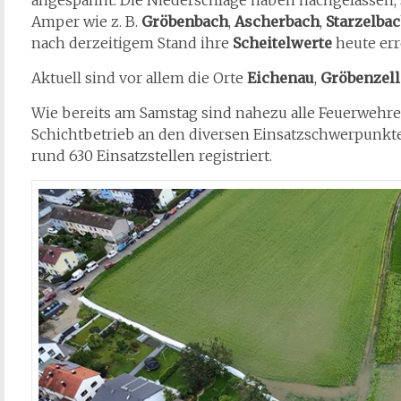
angespannt. Die Niederschläge haben nachgelassen,
Amper wie z. B.
Gröbenbach
,
Ascherbach
,
Starzelba
nach derzeitigem Stand ihre
Scheitelwerte
heute err
Aktuell sind vor allem die Orte
Eichenau
,
Gröbenzell
Wie bereits am Samstag sind nahezu alle Feuerwehr
Schichtbetrieb an den diversen Einsatzschwerpunkte
rund 630 Einsatzstellen registriert.