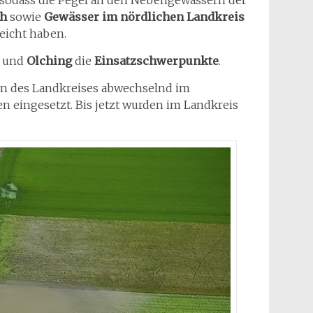
 sodass die Pegel an den Nebengewässern der
ch
sowie
Gewässer im nördlichen Landkreis
eicht haben.
und
Olching
die
Einsatzschwerpunkte
.
en des Landkreises abwechselnd im
n eingesetzt. Bis jetzt wurden im Landkreis