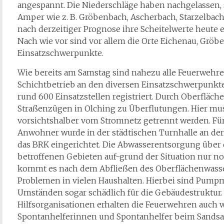
angespannt. Die Niederschläge haben nachgelassen,
Amper wie z. B. Gröbenbach, Ascherbach, Starzelbac
nach derzeitiger Prognose ihre Scheitelwerte heute 
Nach wie vor sind vor allem die Orte Eichenau, Gröbe
Einsatzschwerpunkte.
Wie bereits am Samstag sind nahezu alle Feuerwehr
Schichtbetrieb an den diversen Einsatzschwerpunkte
rund 600 Einsatzstellen registriert. Durch Oberflä
Straßenzügen in Olching zu Überflutungen. Hier mus
vorsichtshalber vom Stromnetz getrennt werden. F
Anwohner wurde in der städtischen Turnhalle an der
das BRK eingerichtet. Die Abwasserentsorgung über d
betroffenen Gebieten auf-grund der Situation nur 
kommt es nach dem Abfließen des Oberflächenwasse
Problemen in vielen Haushalten. Hierbei sind Pump
Umständen sogar schädlich für die Gebäudestruktu
Hilfsorganisationen erhalten die Feuerwehren auch 
Spontanhelferinnen und Spontanhelfer beim Sandsac