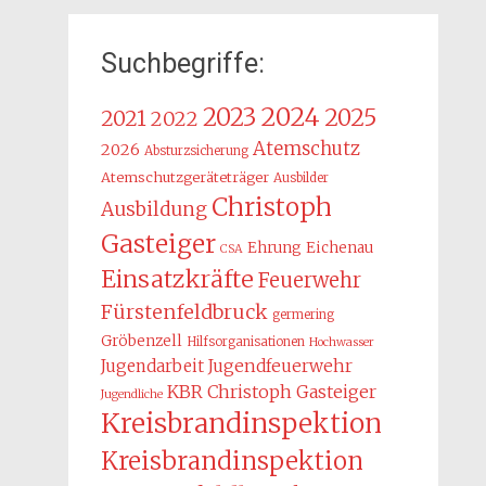
Suchbegriffe:
2024
2023
2025
2021
2022
Atemschutz
2026
Absturzsicherung
Atemschutzgeräteträger
Ausbilder
Christoph
Ausbildung
Gasteiger
Ehrung
Eichenau
CSA
Einsatzkräfte
Feuerwehr
Fürstenfeldbruck
germering
Gröbenzell
Hilfsorganisationen
Hochwasser
Jugendarbeit
Jugendfeuerwehr
KBR Christoph Gasteiger
Jugendliche
Kreisbrandinspektion
Kreisbrandinspektion