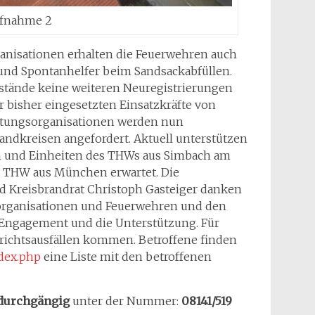
ufnahme 2
nisationen erhalten die Feuerwehren auch
und Spontanhelfer beim Sandsackabfüllen.
lstände keine weiteren Neuregistrierungen
 bisher eingesetzten Einsatzkräfte von
stungsorganisationen werden nun
dkreisen angefordert. Aktuell unterstützen
n und Einheiten des THWs aus Simbach am
s THW aus München erwartet. Die
nd Kreisbrandrat Christoph Gasteiger danken
sorganisationen und Feuerwehren und den
Engagement und die Unterstützung. Für
richtsausfällen kommen. Betroffene finden
ndex.php
eine Liste mit den betroffenen
durchgängig
unter der Nummer:
08141/519