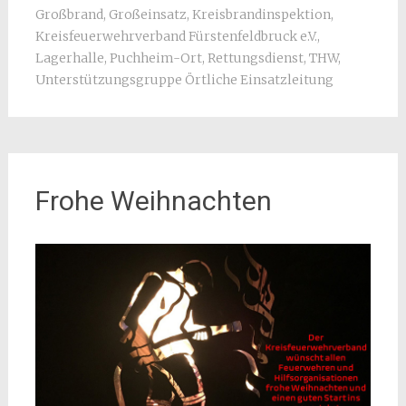
Großbrand
,
Großeinsatz
,
Kreisbrandinspektion
,
Kreisfeuerwehrverband Fürstenfeldbruck e.V.
,
Lagerhalle
,
Puchheim-Ort
,
Rettungsdienst
,
THW
,
Unterstützungsgruppe Örtliche Einsatzleitung
Frohe Weihnachten