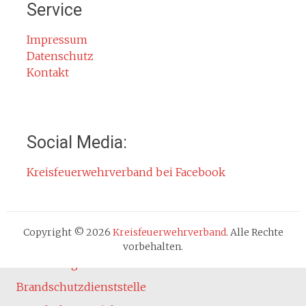
Service
Rauchmelder
Rettungsgasse
Impressum
Datenschutz
Gefahr durch Kohlenmonoxid
Kontakt
Jahresberichte
Kontakt
Impressum
Social Media:
Datenschutzerklärung
Kreisfeuerwehrverband bei Facebook
Cookie-Hinweis
Fachbereiche
Absturzsicherung
Copyright © 2026
Kreisfeuerwehrverband
. Alle Rechte
Atemschutz
vorbehalten.
Ausbildung
Brandschutzdienststelle