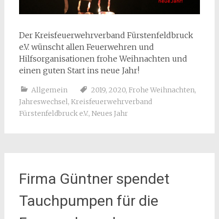
Der Kreisfeuerwehrverband Fürstenfeldbruck
e.V. wünscht allen Feuerwehren und
Hilfsorganisationen frohe Weihnachten und
einen guten Start ins neue Jahr!
Allgemein
2019
,
2020
,
Frohe Weihnachten
,
Jahreswechsel
,
Kreisfeuerwehrverband
Fürstenfeldbruck e.V.
,
Neues Jahr
Firma Güntner spendet
Tauchpumpen für die