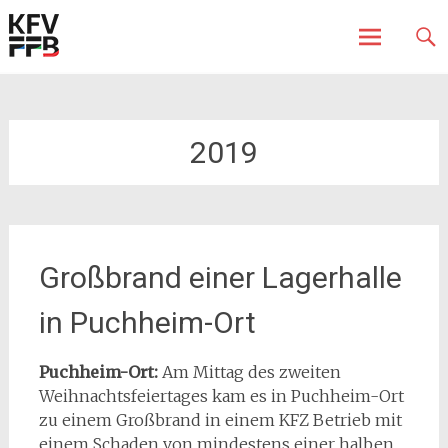
Fürstenfeldbruck
Kreisfeuerwehrverband
Skip
to
content
2019
Großbrand einer Lagerhalle
in Puchheim-Ort
Puchheim-Ort:
Am Mittag des zweiten
Weihnachtsfeiertages kam es in Puchheim-Ort
zu einem Großbrand in einem KFZ Betrieb mit
einem Schaden von mindestens einer halben