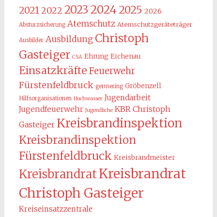
2024
2023
2025
2021
2022
2026
Atemschutz
Atemschutzgeräteträger
Absturzsicherung
Christoph
Ausbildung
Ausbilder
Gasteiger
Ehrung
Eichenau
CSA
Einsatzkräfte
Feuerwehr
Fürstenfeldbruck
Gröbenzell
germering
Jugendarbeit
Hilfsorganisationen
Hochwasser
KBR Christoph
Jugendfeuerwehr
Jugendliche
Kreisbrandinspektion
Gasteiger
Kreisbrandinspektion
Fürstenfeldbruck
Kreisbrandmeister
Kreisbrandrat
Kreisbrandrat
Christoph Gasteiger
Kreiseinsatzzentrale