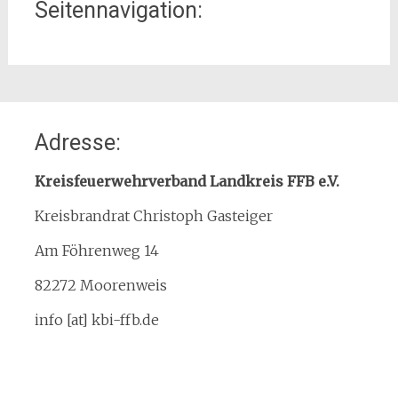
Seitennavigation:
Home
Adresse:
Organisation
Interner Downloadbereich
Kreisfeuerwehrverband Landkreis FFB e.V.
Gebietsübersicht
Kreisbrandrat Christoph Gasteiger
Kreisfeuerwehrverband
Am Föhrenweg 14
Kreisbrandinspektion
Service
82272 Moorenweis
Termine
info [at] kbi-ffb.de
Bürgerinformationen
Mitglied werden
Notruf