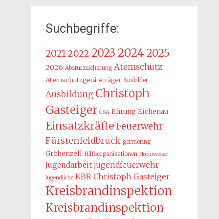
Suchbegriffe:
2024
2023
2025
2021
2022
Atemschutz
2026
Absturzsicherung
Atemschutzgeräteträger
Ausbilder
Christoph
Ausbildung
Gasteiger
Ehrung
Eichenau
CSA
Einsatzkräfte
Feuerwehr
Fürstenfeldbruck
germering
Gröbenzell
Hilfsorganisationen
Hochwasser
Jugendarbeit
Jugendfeuerwehr
KBR Christoph Gasteiger
Jugendliche
Kreisbrandinspektion
Kreisbrandinspektion