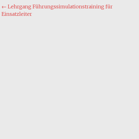
Post
←
Lehrgang Führungssimulationstraining für
Einsatzleiter
navigation