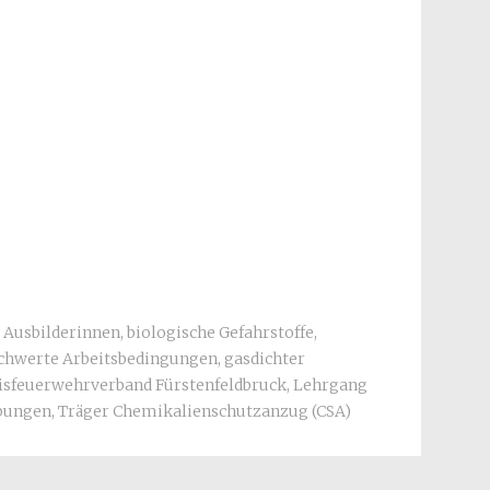
,
Ausbilderinnen
,
biologische Gefahrstoffe
,
chwerte Arbeitsbedingungen
,
gasdichter
isfeuerwehrverband Fürstenfeldbruck
,
Lehrgang
bungen
,
Träger Chemikalienschutzanzug (CSA)