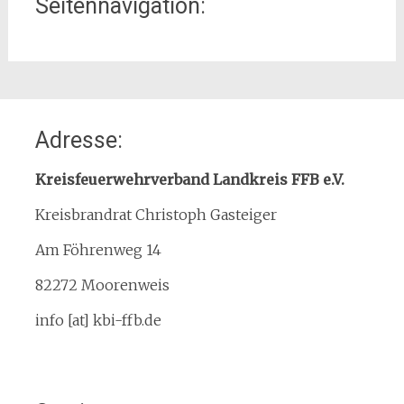
Seitennavigation:
Home
Adresse:
Organisation
Interner Downloadbereich
Kreisfeuerwehrverband Landkreis FFB e.V.
Gebietsübersicht
Kreisbrandrat Christoph Gasteiger
Kreisfeuerwehrverband
Am Föhrenweg 14
Kreisbrandinspektion
Service
82272 Moorenweis
Termine
info [at] kbi-ffb.de
Bürgerinformationen
Mitglied werden
Notruf