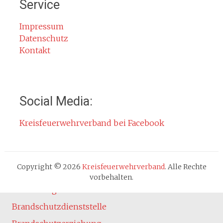
Service
Rauchmelder
Rettungsgasse
Impressum
Datenschutz
Gefahr durch Kohlenmonoxid
Kontakt
Jahresberichte
Kontakt
Impressum
Social Media:
Datenschutzerklärung
Kreisfeuerwehrverband bei Facebook
Cookie-Hinweis
Fachbereiche
Absturzsicherung
Copyright © 2026
Kreisfeuerwehrverband
. Alle Rechte
Atemschutz
vorbehalten.
Ausbildung
Brandschutzdienststelle