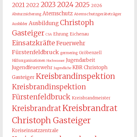
2024
2023
2025
2021
2022
2026
Atemschutz
Atemschutzgeräteträger
Absturzsicherung
Christoph
Ausbildung
Ausbilder
Gasteiger
Ehrung
Eichenau
CSA
Einsatzkräfte
Feuerwehr
Fürstenfeldbruck
Gröbenzell
germering
Jugendarbeit
Hilfsorganisationen
Hochwasser
KBR Christoph
Jugendfeuerwehr
Jugendliche
Kreisbrandinspektion
Gasteiger
Kreisbrandinspektion
Fürstenfeldbruck
Kreisbrandmeister
Kreisbrandrat
Kreisbrandrat
Christoph Gasteiger
Kreiseinsatzzentrale