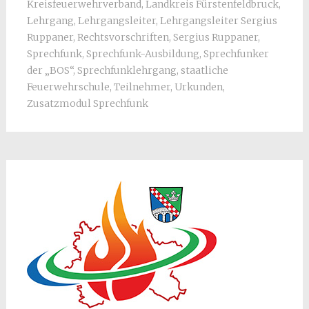
Kreisfeuerwehrverband
,
Landkreis Fürstenfeldbruck
,
Lehrgang
,
Lehrgangsleiter
,
Lehrgangsleiter Sergius
Ruppaner
,
Rechtsvorschriften
,
Sergius Ruppaner
,
Sprechfunk
,
Sprechfunk-Ausbildung
,
Sprechfunker
der „BOS“
,
Sprechfunklehrgang
,
staatliche
Feuerwehrschule
,
Teilnehmer
,
Urkunden
,
Zusatzmodul Sprechfunk