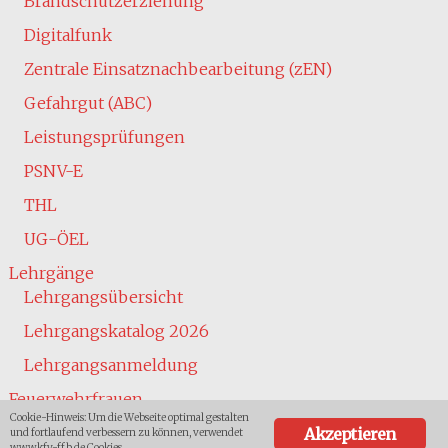
Brandschutzerziehung
Digitalfunk
Zentrale Einsatznachbearbeitung (zEN)
Gefahrgut (ABC)
Leistungsprüfungen
PSNV-E
THL
UG-ÖEL
Lehrgänge
Lehrgangsübersicht
Lehrgangskatalog 2026
Lehrgangsanmeldung
Feuerwehrfrauen
Cookie-Hinweis: Um die Webseite optimal gestalten
Jugend
Akzeptieren
und fortlaufend verbessern zu können, verwendet
www.kfv-ffb.de Cookies.