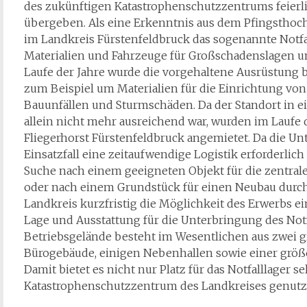
des zukünftigen Katastrophenschutzzentrums feierli
übergeben. Als eine Erkenntnis aus dem Pfingsthoc
im Landkreis Fürstenfeldbruck das sogenannte Notfal
Materialien und Fahrzeuge für Großschadenslagen u
Laufe der Jahre wurde die vorgehaltene Ausrüstung 
zum Beispiel um Materialien für die Einrichtung vo
Bauunfällen und Sturmschäden. Da der Standort in ei
allein nicht mehr ausreichend war, wurden im Laufe d
Fliegerhorst Fürstenfeldbruck angemietet. Da die U
Einsatzfall eine zeitaufwendige Logistik erforderlic
Suche nach einem geeigneten Objekt für die zentral
oder nach einem Grundstück für einen Neubau durch 
Landkreis kurzfristig die Möglichkeit des Erwerbs ei
Lage und Ausstattung für die Unterbringung des Notf
Betriebsgelände besteht im Wesentlichen aus zwei
Bürogebäude, einigen Nebenhallen sowie einer größe
Damit bietet es nicht nur Platz für das Notfalllager sel
Katastrophenschutzzentrum des Landkreises genutz