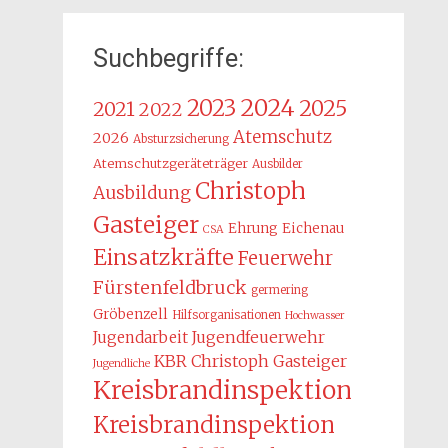
Suchbegriffe:
2024
2023
2025
2021
2022
Atemschutz
2026
Absturzsicherung
Atemschutzgeräteträger
Ausbilder
Christoph
Ausbildung
Gasteiger
Ehrung
Eichenau
CSA
Einsatzkräfte
Feuerwehr
Fürstenfeldbruck
germering
Gröbenzell
Hilfsorganisationen
Hochwasser
Jugendarbeit
Jugendfeuerwehr
KBR Christoph Gasteiger
Jugendliche
Kreisbrandinspektion
Kreisbrandinspektion