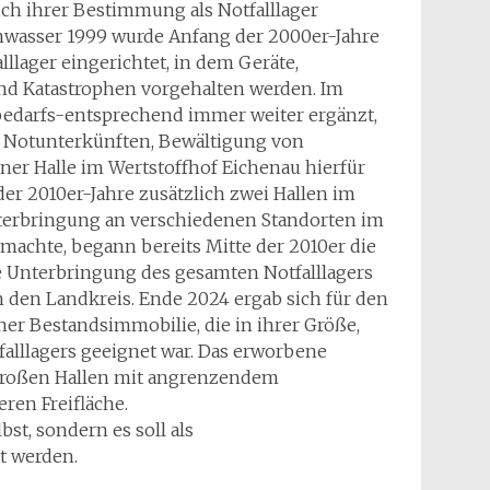
ch ihrer Bestimmung als Notfalllager
hwasser 1999 wurde Anfang der 2000er-Jahre
llager eingerichtet, in dem Geräte,
nd Katastrophen vorgehalten werden. Im
bedarfs-entsprechend immer weiter ergänzt,
n Notunterkünften, Bewältigung von
ner Halle im Wertstoffhof Eichenau hierfür
er 2010er-Jahre zusätzlich zwei Hallen im
nterbringung an verschiedenen Standorten im
h machte, begann bereits Mitte der 2010er die
e Unterbringung des gesamten Notfalllagers
den Landkreis. Ende 2024 ergab sich für den
ner Bestandsimmobilie, die in ihrer Größe,
alllagers geeignet war. Das erworbene
 großen Hallen mit angrenzendem
ren Freifläche.
bst, sondern es soll als
t werden.