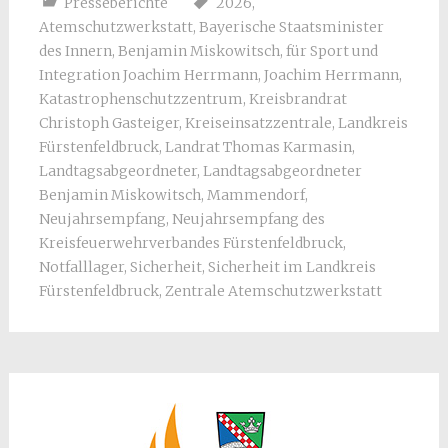
Presseberichte
2026
,
Atemschutzwerkstatt
,
Bayerische Staatsminister
des Innern
,
Benjamin Miskowitsch
,
für Sport und
Integration Joachim Herrmann
,
Joachim Herrmann
,
Katastrophenschutzzentrum
,
Kreisbrandrat
Christoph Gasteiger
,
Kreiseinsatzzentrale
,
Landkreis
Fürstenfeldbruck
,
Landrat Thomas Karmasin
,
Landtagsabgeordneter
,
Landtagsabgeordneter
Benjamin Miskowitsch
,
Mammendorf
,
Neujahrsempfang
,
Neujahrsempfang des
Kreisfeuerwehrverbandes Fürstenfeldbruck
,
Notfalllager
,
Sicherheit
,
Sicherheit im Landkreis
Fürstenfeldbruck
,
Zentrale Atemschutzwerkstatt