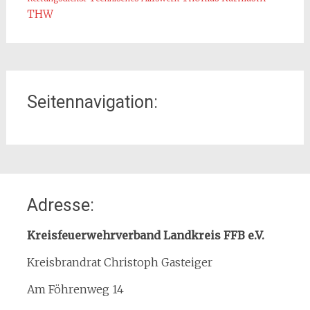
THW
Seitennavigation:
Home
Adresse:
Organisation
Interner Downloadbereich
Kreisfeuerwehrverband Landkreis FFB e.V.
Gebietsübersicht
Kreisbrandrat Christoph Gasteiger
Kreisfeuerwehrverband
Am Föhrenweg 14
Kreisbrandinspektion