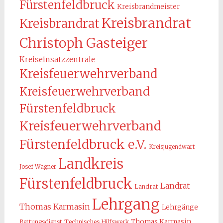
Fürstenfeldbruck
Kreisbrandmeister
Kreisbrandrat
Kreisbrandrat
Christoph Gasteiger
Kreiseinsatzzentrale
Kreisfeuerwehrverband
Kreisfeuerwehrverband
Fürstenfeldbruck
Kreisfeuerwehrverband
Fürstenfeldbruck e.V.
Kreisjugendwart
Landkreis
Josef Wagner
Fürstenfeldbruck
Landrat
Landrat
Lehrgang
Thomas Karmasin
Lehrgänge
Thomas Karmasin
Rettungsdienst
Technisches Hilfswerk