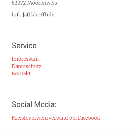
Service
82272 Moorenweis
Termine
info [at] kbi-ffb.de
Bürgerinformationen
Mitglied werden
Notruf
Service
Rauchmelder
Rettungsgasse
Impressum
Datenschutz
Gefahr durch Kohlenmonoxid
Kontakt
Jahresberichte
Kontakt
Impressum
Social Media:
Datenschutzerklärung
Kreisfeuerwehrverband bei Facebook
Cookie-Hinweis
Fachbereiche