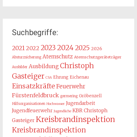
Suchbegriffe:
2024
2023
2025
2021
2022
2026
Atemschutz
Atemschutzgeräteträger
Absturzsicherung
Christoph
Ausbildung
Ausbilder
Gasteiger
Ehrung
Eichenau
CSA
Einsatzkräfte
Feuerwehr
Fürstenfeldbruck
Gröbenzell
germering
Jugendarbeit
Hilfsorganisationen
Hochwasser
KBR Christoph
Jugendfeuerwehr
Jugendliche
Kreisbrandinspektion
Gasteiger
Kreisbrandinspektion