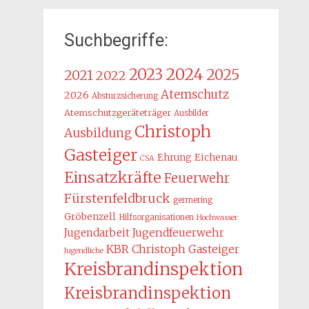
Suchbegriffe:
2024
2023
2025
2021
2022
Atemschutz
2026
Absturzsicherung
Atemschutzgeräteträger
Ausbilder
Christoph
Ausbildung
Gasteiger
Ehrung
Eichenau
CSA
Einsatzkräfte
Feuerwehr
Fürstenfeldbruck
germering
Gröbenzell
Hilfsorganisationen
Hochwasser
Jugendarbeit
Jugendfeuerwehr
KBR Christoph Gasteiger
Jugendliche
Kreisbrandinspektion
Kreisbrandinspektion