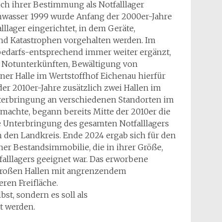
ch ihrer Bestimmung als Notfalllager
hwasser 1999 wurde Anfang der 2000er-Jahre
llager eingerichtet, in dem Geräte,
nd Katastrophen vorgehalten werden. Im
bedarfs-entsprechend immer weiter ergänzt,
n Notunterkünften, Bewältigung von
ner Halle im Wertstoffhof Eichenau hierfür
er 2010er-Jahre zusätzlich zwei Hallen im
nterbringung an verschiedenen Standorten im
h machte, begann bereits Mitte der 2010er die
e Unterbringung des gesamten Notfalllagers
den Landkreis. Ende 2024 ergab sich für den
ner Bestandsimmobilie, die in ihrer Größe,
alllagers geeignet war. Das erworbene
 großen Hallen mit angrenzendem
ren Freifläche.
bst, sondern es soll als
t werden.