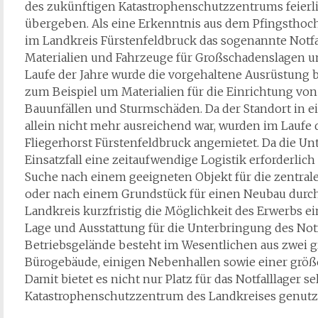
des zukünftigen Katastrophenschutzzentrums feierli
übergeben. Als eine Erkenntnis aus dem Pfingsthoc
im Landkreis Fürstenfeldbruck das sogenannte Notfal
Materialien und Fahrzeuge für Großschadenslagen u
Laufe der Jahre wurde die vorgehaltene Ausrüstung 
zum Beispiel um Materialien für die Einrichtung vo
Bauunfällen und Sturmschäden. Da der Standort in ei
allein nicht mehr ausreichend war, wurden im Laufe d
Fliegerhorst Fürstenfeldbruck angemietet. Da die U
Einsatzfall eine zeitaufwendige Logistik erforderlic
Suche nach einem geeigneten Objekt für die zentral
oder nach einem Grundstück für einen Neubau durch 
Landkreis kurzfristig die Möglichkeit des Erwerbs ei
Lage und Ausstattung für die Unterbringung des Notf
Betriebsgelände besteht im Wesentlichen aus zwei
Bürogebäude, einigen Nebenhallen sowie einer größe
Damit bietet es nicht nur Platz für das Notfalllager sel
Katastrophenschutzzentrum des Landkreises genutz