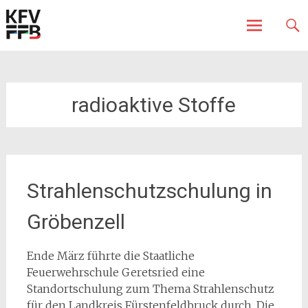
Fürstenfeldbruck
Kreisfeuerwehrverband
Skip
to
content
radioaktive Stoffe
Strahlenschutzschulung in
Gröbenzell
Ende März führte die Staatliche
Feuerwehrschule Geretsried eine
Standortschulung zum Thema Strahlenschutz
für den Landkreis Fürstenfeldbruck durch. Die