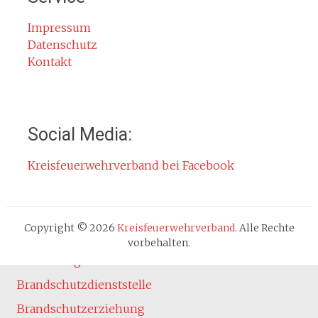
Rauchmelder
Rettungsgasse
Impressum
Datenschutz
Gefahr durch Kohlenmonoxid
Kontakt
Jahresberichte
Kontakt
Impressum
Social Media:
Datenschutzerklärung
Kreisfeuerwehrverband bei Facebook
Cookie-Hinweis
Fachbereiche
Absturzsicherung
Copyright © 2026
Kreisfeuerwehrverband
. Alle Rechte
Atemschutz
vorbehalten.
Ausbildung
Brandschutzdienststelle
Brandschutzerziehung