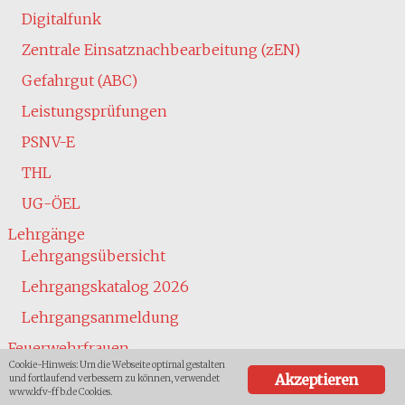
Digitalfunk
Zentrale Einsatznachbearbeitung (zEN)
Gefahrgut (ABC)
Leistungsprüfungen
PSNV-E
THL
UG-ÖEL
Lehrgänge
Lehrgangsübersicht
Lehrgangskatalog 2026
Lehrgangsanmeldung
Feuerwehrfrauen
Cookie-Hinweis: Um die Webseite optimal gestalten
Jugend
Akzeptieren
und fortlaufend verbessern zu können, verwendet
www.kfv-ffb.de Cookies.
Übersicht