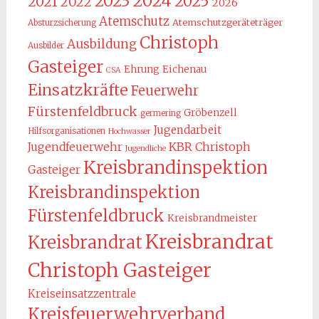
2024
2023
2025
2021
2022
2026
Atemschutz
Atemschutzgeräteträger
Absturzsicherung
Christoph
Ausbildung
Ausbilder
Gasteiger
Ehrung
Eichenau
CSA
Einsatzkräfte
Feuerwehr
Fürstenfeldbruck
Gröbenzell
germering
Jugendarbeit
Hilfsorganisationen
Hochwasser
KBR Christoph
Jugendfeuerwehr
Jugendliche
Kreisbrandinspektion
Gasteiger
Kreisbrandinspektion
Fürstenfeldbruck
Kreisbrandmeister
Kreisbrandrat
Kreisbrandrat
Christoph Gasteiger
Kreiseinsatzzentrale
Kreisfeuerwehrverband