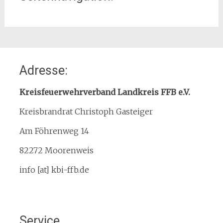
Home
Adresse:
Organisation
Interner Downloadbereich
Kreisfeuerwehrverband Landkreis FFB e.V.
Gebietsübersicht
Kreisbrandrat Christoph Gasteiger
Kreisfeuerwehrverband
Am Föhrenweg 14
Kreisbrandinspektion
Service
82272 Moorenweis
Termine
info [at] kbi-ffb.de
Bürgerinformationen
Mitglied werden
Notruf
Service