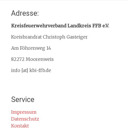
Home
Adresse:
Organisation
Interner Downloadbereich
Kreisfeuerwehrverband Landkreis FFB e.V.
Gebietsübersicht
Kreisbrandrat Christoph Gasteiger
Kreisfeuerwehrverband
Am Föhrenweg 14
Kreisbrandinspektion
Service
82272 Moorenweis
Termine
info [at] kbi-ffb.de
Bürgerinformationen
Mitglied werden
Notruf
Service
Rauchmelder
Rettungsgasse
Impressum
Datenschutz
Gefahr durch Kohlenmonoxid
Kontakt