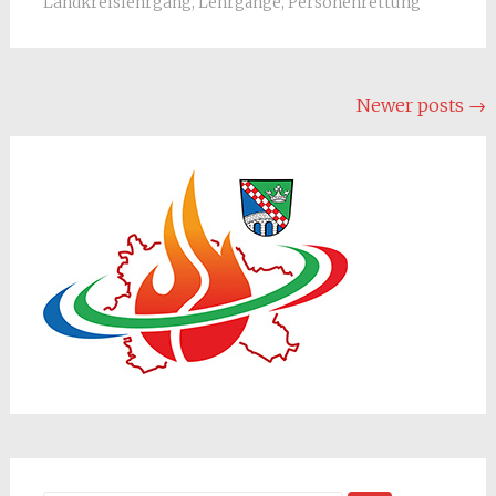
Landkreislehrgang
,
Lehrgänge
,
Personenrettung
Posts
Newer posts
→
navigation