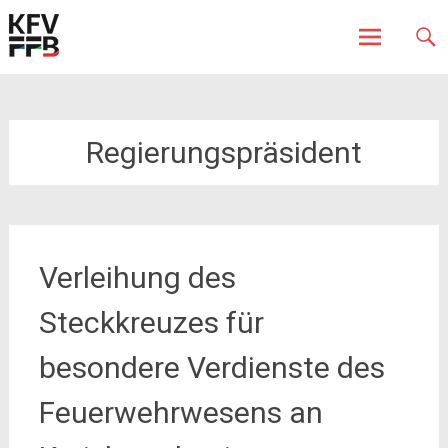
Fürstenfeldbruck
Kreisfeuerwehrverband
Skip
to
content
Regierungspräsident
Verleihung des
Steckkreuzes für
besondere Verdienste des
Feuerwehrwesens an