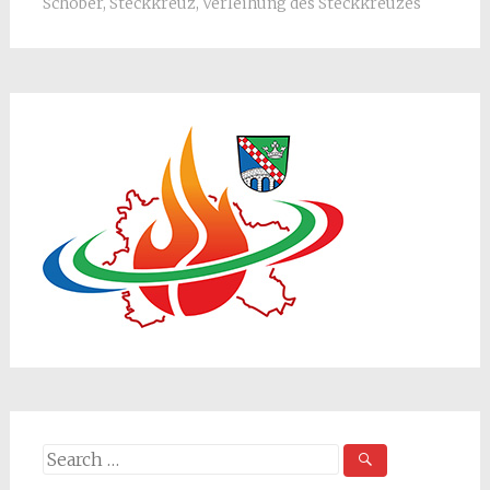
Schober
,
Steckkreuz
,
Verleihung des Steckkreuzes
Search
for: