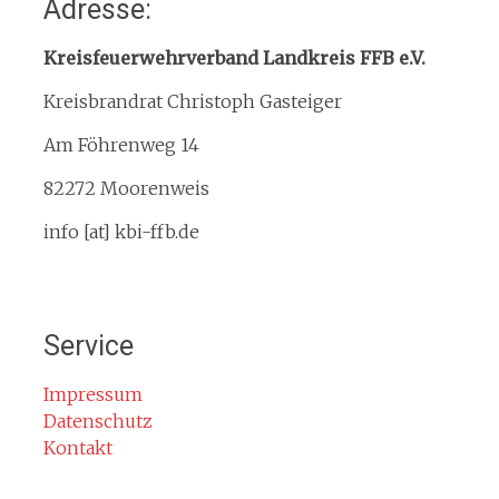
Adresse:
Organisation
Interner Downloadbereich
Kreisfeuerwehrverband Landkreis FFB e.V.
Gebietsübersicht
Kreisbrandrat Christoph Gasteiger
Kreisfeuerwehrverband
Am Föhrenweg 14
Kreisbrandinspektion
Service
82272 Moorenweis
Termine
info [at] kbi-ffb.de
Bürgerinformationen
Mitglied werden
Notruf
Service
Rauchmelder
Rettungsgasse
Impressum
Datenschutz
Gefahr durch Kohlenmonoxid
Kontakt
Jahresberichte