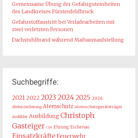
Gemeinsame Übung der Gefahrguteinheiten
des Landkreises Fürstenfeldbruck
Gefahrstoffaustritt bei Verladearbeiten mit
zwei verletzten Personen
Dachstuhlbrand während Maibaumaufstellung
Suchbegriffe:
2024
2023
2025
2021
2022
2026
Atemschutz
Atemschutzgeräteträger
Absturzsicherung
Christoph
Ausbildung
Ausbilder
Gasteiger
Ehrung
Eichenau
CSA
Einsatzkräfte
Feuerwehr