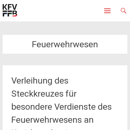
Fürstenfeldbruck
Kreisfeuerwehrverband
Skip
to
content
Feuerwehrwesen
Verleihung des
Steckkreuzes für
besondere Verdienste des
Feuerwehrwesens an