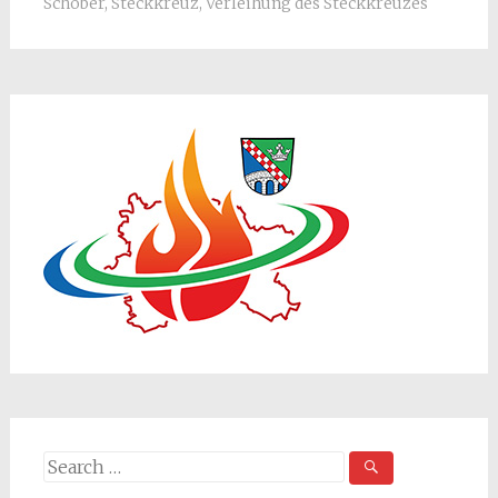
Schober
,
Steckkreuz
,
Verleihung des Steckkreuzes
Search
for: