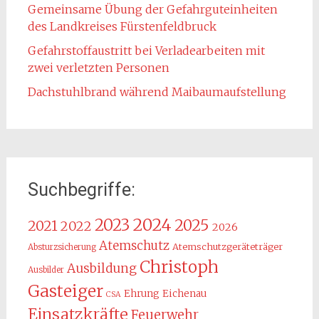
Gemeinsame Übung der Gefahrguteinheiten
des Landkreises Fürstenfeldbruck
Gefahrstoffaustritt bei Verladearbeiten mit
zwei verletzten Personen
Dachstuhlbrand während Maibaumaufstellung
Suchbegriffe:
2024
2023
2025
2021
2022
2026
Atemschutz
Atemschutzgeräteträger
Absturzsicherung
Christoph
Ausbildung
Ausbilder
Gasteiger
Ehrung
Eichenau
CSA
Einsatzkräfte
Feuerwehr