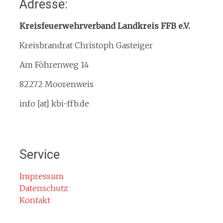
Adresse:
Organisation
Interner Downloadbereich
Kreisfeuerwehrverband Landkreis FFB e.V.
Gebietsübersicht
Kreisbrandrat Christoph Gasteiger
Kreisfeuerwehrverband
Am Föhrenweg 14
Kreisbrandinspektion
Service
82272 Moorenweis
Termine
info [at] kbi-ffb.de
Bürgerinformationen
Mitglied werden
Notruf
Service
Rauchmelder
Rettungsgasse
Impressum
Datenschutz
Gefahr durch Kohlenmonoxid
Kontakt
Jahresberichte