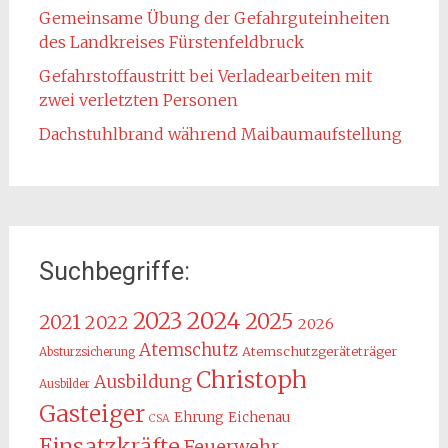
Gemeinsame Übung der Gefahrguteinheiten
des Landkreises Fürstenfeldbruck
Gefahrstoffaustritt bei Verladearbeiten mit
zwei verletzten Personen
Dachstuhlbrand während Maibaumaufstellung
Suchbegriffe:
2024
2023
2025
2021
2022
2026
Atemschutz
Atemschutzgeräteträger
Absturzsicherung
Christoph
Ausbildung
Ausbilder
Gasteiger
Ehrung
Eichenau
CSA
Einsatzkräfte
Feuerwehr