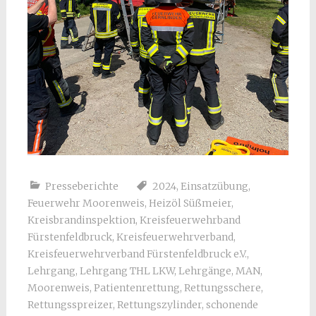
Presseberichte
2024
,
Einsatzübung
,
Feuerwehr Moorenweis
,
Heizöl Süßmeier
,
Kreisbrandinspektion
,
Kreisfeuerwehrband
Fürstenfeldbruck
,
Kreisfeuerwehrverband
,
Kreisfeuerwehrverband Fürstenfeldbruck e.V.
,
Lehrgang
,
Lehrgang THL LKW
,
Lehrgänge
,
MAN
,
Moorenweis
,
Patientenrettung
,
Rettungsschere
,
Rettungsspreizer
,
Rettungszylinder
,
schonende