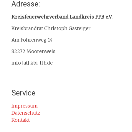
Adresse:
Organisation
Interner Downloadbereich
Kreisfeuerwehrverband Landkreis FFB e.V.
Gebietsübersicht
Kreisbrandrat Christoph Gasteiger
Kreisfeuerwehrverband
Am Föhrenweg 14
Kreisbrandinspektion
Service
82272 Moorenweis
Termine
info [at] kbi-ffb.de
Bürgerinformationen
Mitglied werden
Notruf
Service
Rauchmelder
Rettungsgasse
Impressum
Datenschutz
Gefahr durch Kohlenmonoxid
Kontakt
Jahresberichte