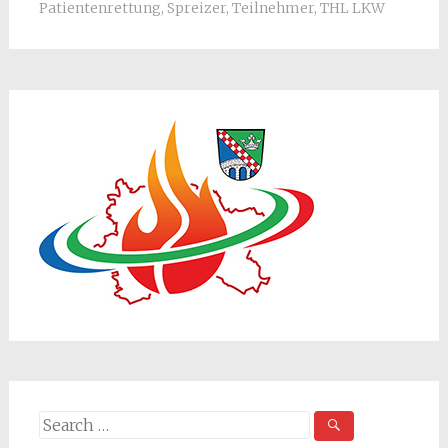
Patientenrettung
,
Spreizer
,
Teilnehmer
,
THL LKW
Search
for: