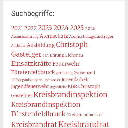
Suchbegriffe:
2024
2023
2025
2021
2022
2026
Atemschutz
Atemschutzgeräteträger
Absturzsicherung
Christoph
Ausbildung
Ausbilder
Gasteiger
Ehrung
Eichenau
CSA
Einsatzkräfte
Feuerwehr
Fürstenfeldbruck
Gröbenzell
germering
Jugendarbeit
Hilfsorganisationen
Hochwasser
KBR Christoph
Jugendfeuerwehr
Jugendliche
Kreisbrandinspektion
Gasteiger
Kreisbrandinspektion
Fürstenfeldbruck
Kreisbrandmeister
Kreisbrandrat
Kreisbrandrat