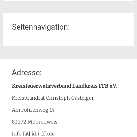
Seitennavigation:
Home
Adresse:
Organisation
Interner Downloadbereich
Kreisfeuerwehrverband Landkreis FFB e.V.
Gebietsübersicht
Kreisbrandrat Christoph Gasteiger
Kreisfeuerwehrverband
Am Föhrenweg 14
Kreisbrandinspektion
Service
82272 Moorenweis
Termine
info [at] kbi-ffb.de