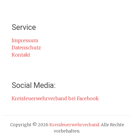
Bürgerinformationen
Mitglied werden
Notruf
Service
Rauchmelder
Rettungsgasse
Impressum
Datenschutz
Gefahr durch Kohlenmonoxid
Kontakt
Jahresberichte
Kontakt
Impressum
Social Media:
Datenschutzerklärung
Kreisfeuerwehrverband bei Facebook
Cookie-Hinweis
Fachbereiche
Absturzsicherung
Copyright © 2026
Kreisfeuerwehrverband
. Alle Rechte
Atemschutz
vorbehalten.