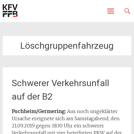
Fürstenfeldbruck
Kreisfeuerwehrverband
Skip
to
content
Löschgruppenfahrzeug
Schwerer Verkehrsunfall
auf der B2
Puchheim/Germering:
Aus noch ungeklärter
Ursache ereignete sich am Samstagabend, den
21.09.2019 gegen 18:30 Uhr ein schwerer
Verkehrsunfall mit vier beteiligten PKW auf der