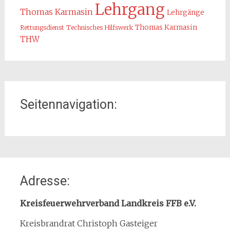
Lehrgang
Thomas Karmasin
Lehrgänge
Thomas Karmasin
Rettungsdienst
Technisches Hilfswerk
THW
Seitennavigation:
Home
Adresse:
Organisation
Interner Downloadbereich
Kreisfeuerwehrverband Landkreis FFB e.V.
Gebietsübersicht
Kreisbrandrat Christoph Gasteiger
Kreisfeuerwehrverband