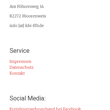
Am Föhrenweg 14
Kreisbrandinspektion
Service
82272 Moorenweis
Termine
info [at] kbi-ffb.de
Bürgerinformationen
Mitglied werden
Notruf
Service
Rauchmelder
Rettungsgasse
Impressum
Datenschutz
Gefahr durch Kohlenmonoxid
Kontakt
Jahresberichte
Kontakt
Impressum
Social Media:
Datenschutzerklärung
Kreisfeuerwehrverband bei Facebook