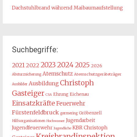
Dachstuhlbrand während Maibaumaufstellung
Suchbegriffe:
2024
2023
2025
2021
2022
2026
Atemschutz
Atemschutzgeräteträger
Absturzsicherung
Christoph
Ausbildung
Ausbilder
Gasteiger
Ehrung
Eichenau
CSA
Einsatzkräfte
Feuerwehr
Fürstenfeldbruck
Gröbenzell
germering
Jugendarbeit
Hilfsorganisationen
Hochwasser
KBR Christoph
Jugendfeuerwehr
Jugendliche
Kreisbrandinspektion