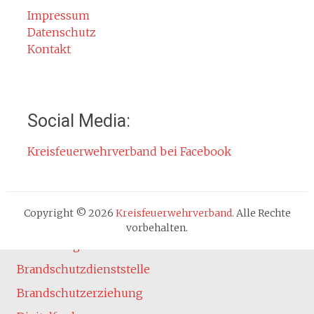
Rettungsgasse
Impressum
Datenschutz
Gefahr durch Kohlenmonoxid
Kontakt
Jahresberichte
Kontakt
Impressum
Social Media:
Datenschutzerklärung
Kreisfeuerwehrverband bei Facebook
Cookie-Hinweis
Fachbereiche
Absturzsicherung
Copyright © 2026
Kreisfeuerwehrverband
. Alle Rechte
Atemschutz
vorbehalten.
Ausbildung
Brandschutzdienststelle
Brandschutzerziehung