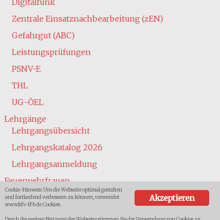
Digitalfunk
Zentrale Einsatznachbearbeitung (zEN)
Gefahrgut (ABC)
Leistungsprüfungen
PSNV-E
THL
UG-ÖEL
Lehrgänge
Lehrgangsübersicht
Lehrgangskatalog 2026
Lehrgangsanmeldung
Feuerwehrfrauen
Cookie-Hinweis: Um die Webseite optimal gestalten
Jugend
Akzeptieren
und fortlaufend verbessern zu können, verwendet
www.kfv-ffb.de Cookies.
Übersicht
Durch die weitere Nutzung der Webseite stimmen Sie der Verwendung von Cookies zu.