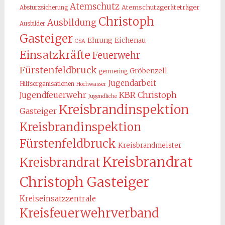
Atemschutz
Atemschutzgeräteträger
Absturzsicherung
Christoph
Ausbildung
Ausbilder
Gasteiger
Ehrung
Eichenau
CSA
Einsatzkräfte
Feuerwehr
Fürstenfeldbruck
Gröbenzell
germering
Jugendarbeit
Hilfsorganisationen
Hochwasser
KBR Christoph
Jugendfeuerwehr
Jugendliche
Kreisbrandinspektion
Gasteiger
Kreisbrandinspektion
Fürstenfeldbruck
Kreisbrandmeister
Kreisbrandrat
Kreisbrandrat
Christoph Gasteiger
Kreiseinsatzzentrale
Kreisfeuerwehrverband