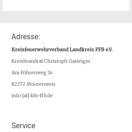
Home
Adresse:
Organisation
Interner Downloadbereich
Kreisfeuerwehrverband Landkreis FFB e.V.
Gebietsübersicht
Kreisbrandrat Christoph Gasteiger
Kreisfeuerwehrverband
Am Föhrenweg 14
Kreisbrandinspektion
Service
82272 Moorenweis
Termine
info [at] kbi-ffb.de
Bürgerinformationen
Mitglied werden
Notruf
Service
Rauchmelder