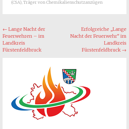
(CSA)
,
Träger von Chemikalienschutzanzügen
Post
←
Lange Nacht der
Erfolgreiche „Lange
Feuerwehren – im
Nacht der Feuerwehr“ im
navigation
Landkreis
Landkreis
Fürstenfeldbruck
Fürstenfeldbruck
→