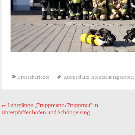
Presseberichte
Atemschutz
,
Atemschutzgerätetr
Post
←
Lehrgänge „Truppmann/Truppfrau“ in
Unterpfaffenhofen und Schöngeising
navigation