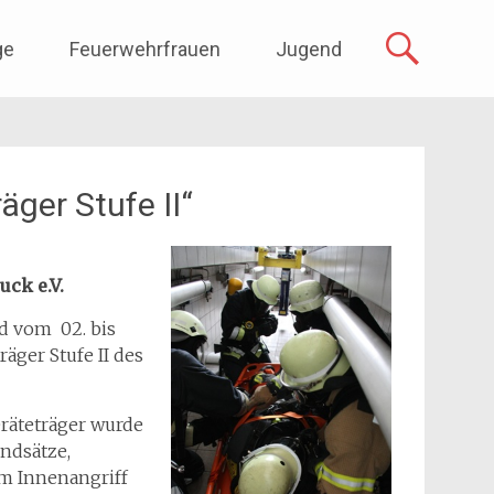
ge
Feuerwehrfrauen
Jugend
ger Stufe II“
ck e.V.
d vom 02. bis
ger Stufe II des
räteträger wurde
ndsätze,
im Innenangriff