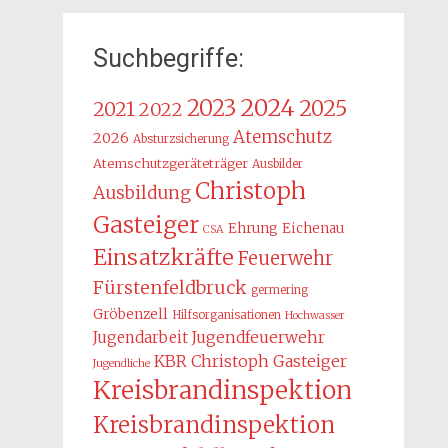
Suchbegriffe:
2024
2023
2025
2021
2022
Atemschutz
2026
Absturzsicherung
Atemschutzgeräteträger
Ausbilder
Christoph
Ausbildung
Gasteiger
Ehrung
Eichenau
CSA
Einsatzkräfte
Feuerwehr
Fürstenfeldbruck
germering
Gröbenzell
Hilfsorganisationen
Hochwasser
Jugendarbeit
Jugendfeuerwehr
KBR Christoph Gasteiger
Jugendliche
Kreisbrandinspektion
Kreisbrandinspektion