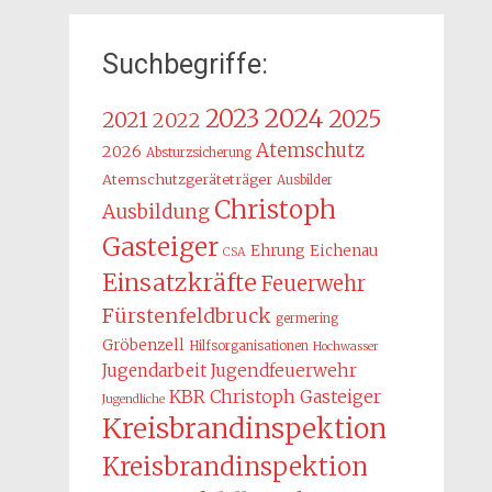
Suchbegriffe:
2024
2023
2025
2021
2022
Atemschutz
2026
Absturzsicherung
Atemschutzgeräteträger
Ausbilder
Christoph
Ausbildung
Gasteiger
Ehrung
Eichenau
CSA
Einsatzkräfte
Feuerwehr
Fürstenfeldbruck
germering
Gröbenzell
Hilfsorganisationen
Hochwasser
Jugendarbeit
Jugendfeuerwehr
KBR Christoph Gasteiger
Jugendliche
Kreisbrandinspektion
Kreisbrandinspektion