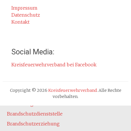
Rettungsgasse
Impressum
Datenschutz
Gefahr durch Kohlenmonoxid
Kontakt
Jahresberichte
Kontakt
Impressum
Social Media:
Datenschutzerklärung
Kreisfeuerwehrverband bei Facebook
Cookie-Hinweis
Fachbereiche
Absturzsicherung
Copyright © 2026
Kreisfeuerwehrverband
. Alle Rechte
Atemschutz
vorbehalten.
Ausbildung
Brandschutzdienststelle
Brandschutzerziehung