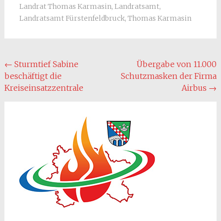
Landrat Thomas Karmasin
,
Landratsamt
,
Landratsamt Fürstenfeldbruck
,
Thomas Karmasin
Post
←
Sturmtief Sabine
Übergabe von 11.000
beschäftigt die
Schutzmasken der Firma
navigation
Kreiseinsatzzentrale
Airbus
→