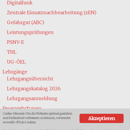
Digitalfunk
Zentrale Einsatznachbearbeitung (zEN)
Gefahrgut (ABC)
Leistungsprüfungen
PSNV-E
THL
UG-ÖEL
Lehrgänge
Lehrgangsübersicht
Lehrgangskatalog 2026
Lehrgangsanmeldung
Feuerwehrfrauen
Cookie-Hinweis: Um die Webseite optimal gestalten
Jugend
Akzeptieren
und fortlaufend verbessern zu können, verwendet
www.kfv-ffb.de Cookies.
Übersicht