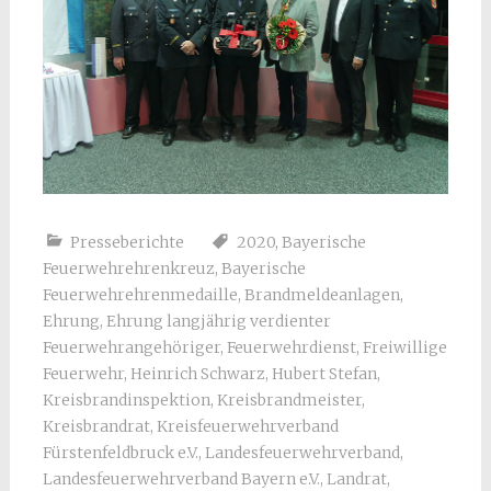
Presseberichte
2020
,
Bayerische
Feuerwehrehrenkreuz
,
Bayerische
Feuerwehrehrenmedaille
,
Brandmeldeanlagen
,
Ehrung
,
Ehrung langjährig verdienter
Feuerwehrangehöriger
,
Feuerwehrdienst
,
Freiwillige
Feuerwehr
,
Heinrich Schwarz
,
Hubert Stefan
,
Kreisbrandinspektion
,
Kreisbrandmeister
,
Kreisbrandrat
,
Kreisfeuerwehrverband
Fürstenfeldbruck e.V.
,
Landesfeuerwehrverband
,
Landesfeuerwehrverband Bayern e.V.
,
Landrat
,