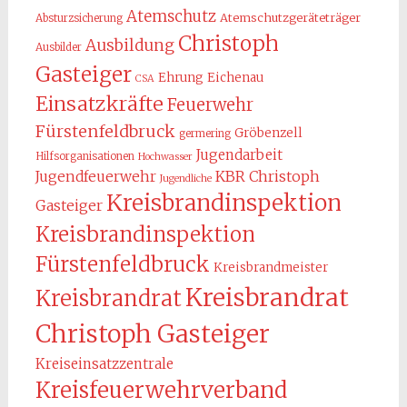
Atemschutz
Atemschutzgeräteträger
Absturzsicherung
Christoph
Ausbildung
Ausbilder
Gasteiger
Ehrung
Eichenau
CSA
Einsatzkräfte
Feuerwehr
Fürstenfeldbruck
Gröbenzell
germering
Jugendarbeit
Hilfsorganisationen
Hochwasser
KBR Christoph
Jugendfeuerwehr
Jugendliche
Kreisbrandinspektion
Gasteiger
Kreisbrandinspektion
Fürstenfeldbruck
Kreisbrandmeister
Kreisbrandrat
Kreisbrandrat
Christoph Gasteiger
Kreiseinsatzzentrale
Kreisfeuerwehrverband