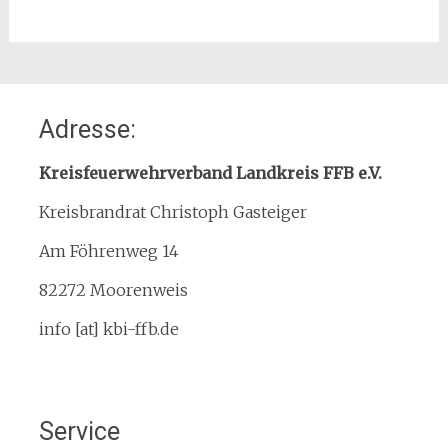
Home
Adresse:
Organisation
Interner Downloadbereich
Kreisfeuerwehrverband Landkreis FFB e.V.
Gebietsübersicht
Kreisbrandrat Christoph Gasteiger
Kreisfeuerwehrverband
Am Föhrenweg 14
Kreisbrandinspektion
Service
82272 Moorenweis
Termine
info [at] kbi-ffb.de
Bürgerinformationen
Mitglied werden
Notruf
Service
Rauchmelder