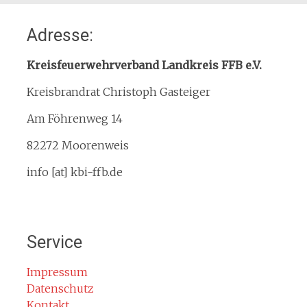
Home
Adresse:
Organisation
Interner Downloadbereich
Kreisfeuerwehrverband Landkreis FFB e.V.
Gebietsübersicht
Kreisbrandrat Christoph Gasteiger
Kreisfeuerwehrverband
Am Föhrenweg 14
Kreisbrandinspektion
Service
82272 Moorenweis
Termine
info [at] kbi-ffb.de
Bürgerinformationen
Mitglied werden
Notruf
Service
Rauchmelder
Rettungsgasse
Impressum
Datenschutz
Gefahr durch Kohlenmonoxid
Kontakt