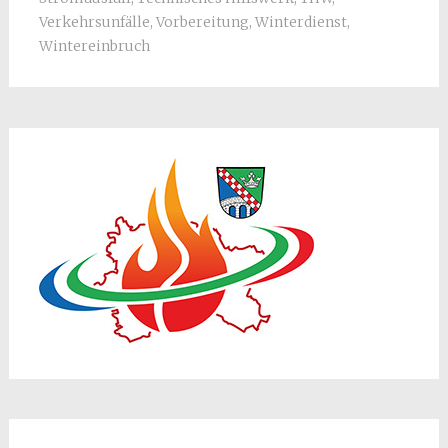
Verkehrsunfälle
,
Vorbereitung
,
Winterdienst
,
Wintereinbruch