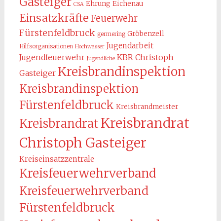
Gasteiger
Ehrung
Eichenau
CSA
Einsatzkräfte
Feuerwehr
Fürstenfeldbruck
Gröbenzell
germering
Jugendarbeit
Hilfsorganisationen
Hochwasser
KBR Christoph
Jugendfeuerwehr
Jugendliche
Kreisbrandinspektion
Gasteiger
Kreisbrandinspektion
Fürstenfeldbruck
Kreisbrandmeister
Kreisbrandrat
Kreisbrandrat
Christoph Gasteiger
Kreiseinsatzzentrale
Kreisfeuerwehrverband
Kreisfeuerwehrverband
Fürstenfeldbruck