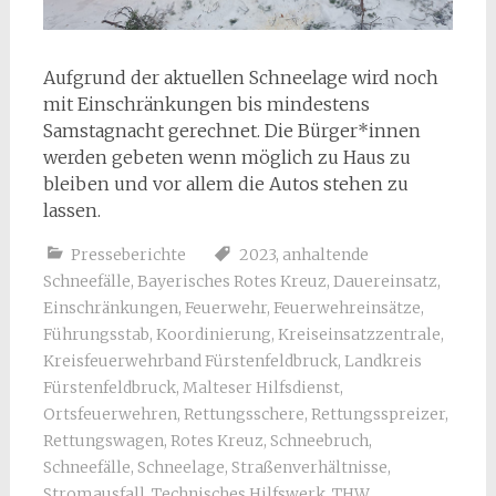
Aufgrund der aktuellen Schneelage wird noch
mit Einschränkungen bis mindestens
Samstagnacht gerechnet. Die Bürger*innen
werden gebeten wenn möglich zu Haus zu
bleiben und vor allem die Autos stehen zu
lassen.
Presseberichte
2023
,
anhaltende
Schneefälle
,
Bayerisches Rotes Kreuz
,
Dauereinsatz
,
Einschränkungen
,
Feuerwehr
,
Feuerwehreinsätze
,
Führungsstab
,
Koordinierung
,
Kreiseinsatzzentrale
,
Kreisfeuerwehrband Fürstenfeldbruck
,
Landkreis
Fürstenfeldbruck
,
Malteser Hilfsdienst
,
Ortsfeuerwehren
,
Rettungsschere
,
Rettungsspreizer
,
Rettungswagen
,
Rotes Kreuz
,
Schneebruch
,
Schneefälle
,
Schneelage
,
Straßenverhältnisse
,
Stromausfall
,
Technisches Hilfswerk
,
THW
,