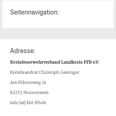
Seitennavigation:
Home
Adresse:
Organisation
Interner Downloadbereich
Kreisfeuerwehrverband Landkreis FFB e.V.
Gebietsübersicht
Kreisbrandrat Christoph Gasteiger
Kreisfeuerwehrverband
Am Föhrenweg 14
Kreisbrandinspektion
Service
82272 Moorenweis
Termine
info [at] kbi-ffb.de
Bürgerinformationen
Mitglied werden