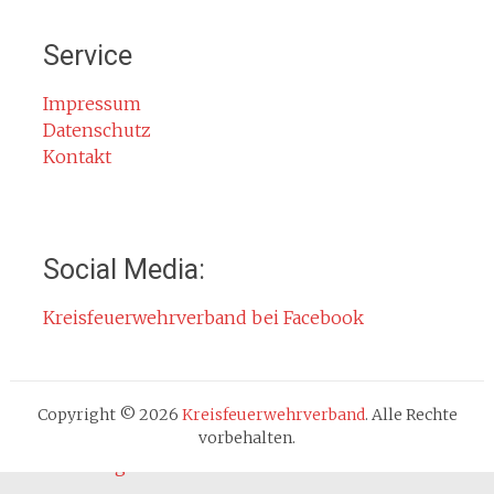
Notruf
Service
Rauchmelder
Rettungsgasse
Impressum
Datenschutz
Gefahr durch Kohlenmonoxid
Kontakt
Jahresberichte
Kontakt
Impressum
Social Media:
Datenschutzerklärung
Kreisfeuerwehrverband bei Facebook
Cookie-Hinweis
Fachbereiche
Absturzsicherung
Copyright © 2026
Kreisfeuerwehrverband
. Alle Rechte
Atemschutz
vorbehalten.
Ausbildung