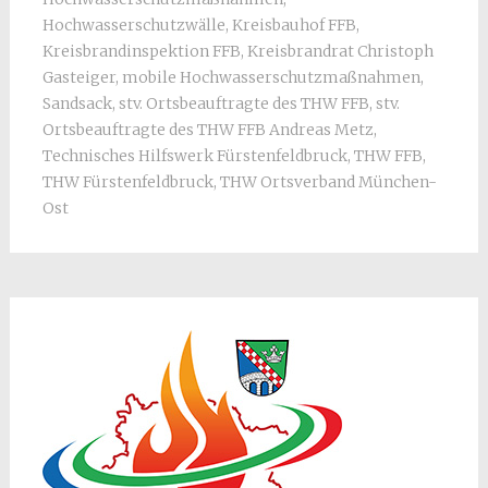
Hochwasserschutzwälle
,
Kreisbauhof FFB
,
Kreisbrandinspektion FFB
,
Kreisbrandrat Christoph
Gasteiger
,
mobile Hochwasserschutzmaßnahmen
,
Sandsack
,
stv. Ortsbeauftragte des THW FFB
,
stv.
Ortsbeauftragte des THW FFB Andreas Metz
,
Technisches Hilfswerk Fürstenfeldbruck
,
THW FFB
,
THW Fürstenfeldbruck
,
THW Ortsverband München-
Ost