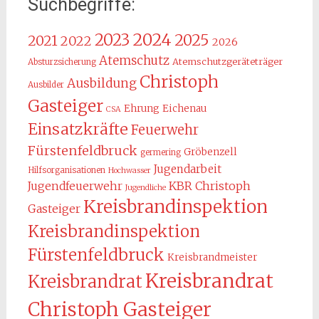
Suchbegriffe:
2024
2023
2025
2021
2022
2026
Atemschutz
Atemschutzgeräteträger
Absturzsicherung
Christoph
Ausbildung
Ausbilder
Gasteiger
Ehrung
Eichenau
CSA
Einsatzkräfte
Feuerwehr
Fürstenfeldbruck
Gröbenzell
germering
Jugendarbeit
Hilfsorganisationen
Hochwasser
KBR Christoph
Jugendfeuerwehr
Jugendliche
Kreisbrandinspektion
Gasteiger
Kreisbrandinspektion
Fürstenfeldbruck
Kreisbrandmeister
Kreisbrandrat
Kreisbrandrat
Christoph Gasteiger