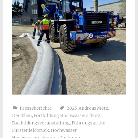
Presseberichte
2025
,
Andreas Metz
,
Deichbau
,
Fortbildung Hochwasserschutz
,
Fortbildungsveranstaltung
,
Führungskräfte
,
Fürstenfeldbruck
,
Hochwasser
,
Hochwasserschutzmaßnahmen
,