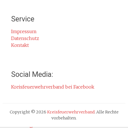
Mitglied werden
Notruf
Service
Rauchmelder
Rettungsgasse
Impressum
Datenschutz
Gefahr durch Kohlenmonoxid
Kontakt
Jahresberichte
Kontakt
Impressum
Social Media:
Datenschutzerklärung
Kreisfeuerwehrverband bei Facebook
Cookie-Hinweis
Fachbereiche
Absturzsicherung
Copyright © 2026
Kreisfeuerwehrverband
. Alle Rechte
Atemschutz
vorbehalten.
Ausbildung