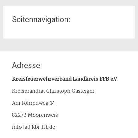
Seitennavigation:
Home
Adresse:
Organisation
Interner Downloadbereich
Kreisfeuerwehrverband Landkreis FFB e.V.
Gebietsübersicht
Kreisbrandrat Christoph Gasteiger
Kreisfeuerwehrverband
Am Föhrenweg 14
Kreisbrandinspektion
Service
82272 Moorenweis
Termine
info [at] kbi-ffb.de
Bürgerinformationen