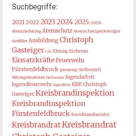
Suchbegriffe:
2024
2023
2025
2021
2022
2026
Atemschutz
Atemschutzgeräteträger
Absturzsicherung
Christoph
Ausbildung
Ausbilder
Gasteiger
Ehrung
Eichenau
CSA
Einsatzkräfte
Feuerwehr
Fürstenfeldbruck
Gröbenzell
germering
Jugendarbeit
Hilfsorganisationen
Hochwasser
KBR Christoph
Jugendfeuerwehr
Jugendliche
Kreisbrandinspektion
Gasteiger
Kreisbrandinspektion
Fürstenfeldbruck
Kreisbrandmeister
Kreisbrandrat
Kreisbrandrat