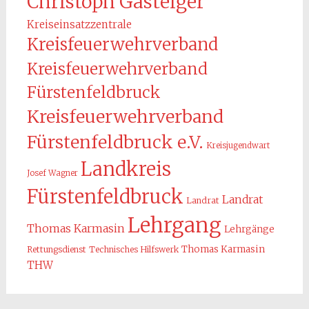
Christoph Gasteiger
Kreiseinsatzzentrale
Kreisfeuerwehrverband
Kreisfeuerwehrverband
Fürstenfeldbruck
Kreisfeuerwehrverband
Fürstenfeldbruck e.V.
Kreisjugendwart
Landkreis
Josef Wagner
Fürstenfeldbruck
Landrat
Landrat
Lehrgang
Thomas Karmasin
Lehrgänge
Thomas Karmasin
Rettungsdienst
Technisches Hilfswerk
THW