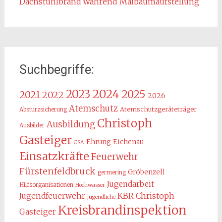
Dachstuhlbrand während Maibaumaufstellung
Suchbegriffe:
2024
2023
2025
2021
2022
2026
Atemschutz
Atemschutzgeräteträger
Absturzsicherung
Christoph
Ausbildung
Ausbilder
Gasteiger
Ehrung
Eichenau
CSA
Einsatzkräfte
Feuerwehr
Fürstenfeldbruck
Gröbenzell
germering
Jugendarbeit
Hilfsorganisationen
Hochwasser
KBR Christoph
Jugendfeuerwehr
Jugendliche
Kreisbrandinspektion
Gasteiger