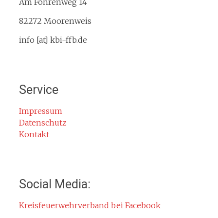
Am Föhrenweg 14
Kreisbrandinspektion
Service
82272 Moorenweis
Termine
info [at] kbi-ffb.de
Bürgerinformationen
Mitglied werden
Notruf
Service
Rauchmelder
Rettungsgasse
Impressum
Datenschutz
Gefahr durch Kohlenmonoxid
Kontakt
Jahresberichte
Kontakt
Impressum
Social Media:
Datenschutzerklärung
Kreisfeuerwehrverband bei Facebook
Cookie-Hinweis