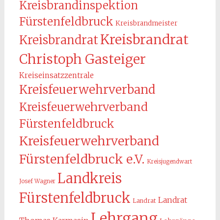
Kreisbrandinspektion
Fürstenfeldbruck
Kreisbrandmeister
Kreisbrandrat
Kreisbrandrat
Christoph Gasteiger
Kreiseinsatzzentrale
Kreisfeuerwehrverband
Kreisfeuerwehrverband
Fürstenfeldbruck
Kreisfeuerwehrverband
Fürstenfeldbruck e.V.
Kreisjugendwart
Landkreis
Josef Wagner
Fürstenfeldbruck
Landrat
Landrat
Lehrgang