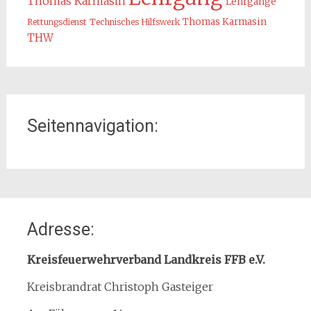
Thomas Karmasin
Lehrgänge
Thomas Karmasin
Rettungsdienst
Technisches Hilfswerk
THW
Seitennavigation:
Home
Adresse:
Organisation
Interner Downloadbereich
Kreisfeuerwehrverband Landkreis FFB e.V.
Gebietsübersicht
Kreisbrandrat Christoph Gasteiger
Kreisfeuerwehrverband