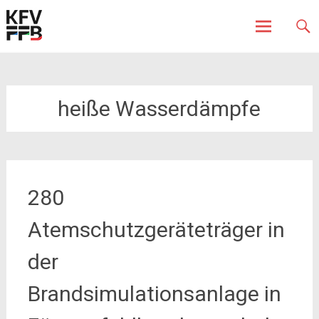
Fürstenfeldbruck
Kreisfeuerwehrverband
Skip
to
content
heiße Wasserdämpfe
280
Atemschutzgeräteträger in
der
Brandsimulationsanlage in