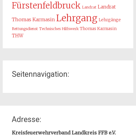
Fürstenfeldbruck
Landrat
Landrat
Lehrgang
Thomas Karmasin
Lehrgänge
Thomas Karmasin
Rettungsdienst
Technisches Hilfswerk
THW
Seitennavigation:
Home
Adresse:
Organisation
Interner Downloadbereich
Kreisfeuerwehrverband Landkreis FFB e.V.