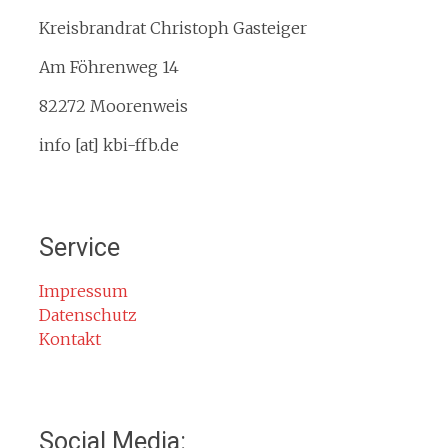
Gebietsübersicht
Kreisbrandrat Christoph Gasteiger
Kreisfeuerwehrverband
Am Föhrenweg 14
Kreisbrandinspektion
Service
82272 Moorenweis
Termine
info [at] kbi-ffb.de
Bürgerinformationen
Mitglied werden
Notruf
Service
Rauchmelder
Rettungsgasse
Impressum
Datenschutz
Gefahr durch Kohlenmonoxid
Kontakt
Jahresberichte
Kontakt
Impressum
Social Media: