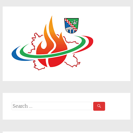
Search
for: