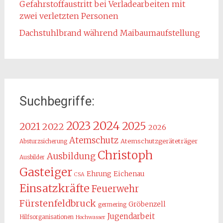
Gefahrstoffaustritt bei Verladearbeiten mit
zwei verletzten Personen
Dachstuhlbrand während Maibaumaufstellung
Suchbegriffe:
2024
2023
2025
2021
2022
2026
Atemschutz
Atemschutzgeräteträger
Absturzsicherung
Christoph
Ausbildung
Ausbilder
Gasteiger
Ehrung
Eichenau
CSA
Einsatzkräfte
Feuerwehr
Fürstenfeldbruck
Gröbenzell
germering
Jugendarbeit
Hilfsorganisationen
Hochwasser