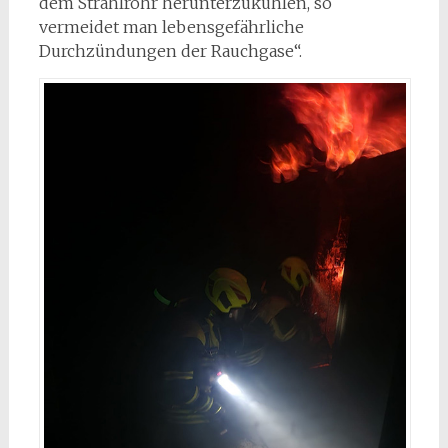
dem Strahlrohr herunterzukühlen, so
vermeidet man lebensgefährliche
Durchzündungen der Rauchgase“.