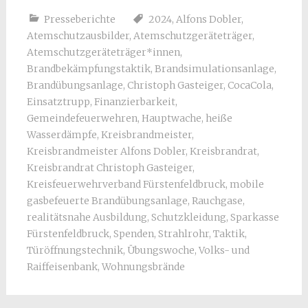
Presseberichte
2024
,
Alfons Dobler
,
Atemschutzausbilder
,
Atemschutzgeräteträger
,
Atemschutzgeräteträger*innen
,
Brandbekämpfungstaktik
,
Brandsimulationsanlage
,
Brandübungsanlage
,
Christoph Gasteiger
,
CocaCola
,
Einsatztrupp
,
Finanzierbarkeit
,
Gemeindefeuerwehren
,
Hauptwache
,
heiße
Wasserdämpfe
,
Kreisbrandmeister
,
Kreisbrandmeister Alfons Dobler
,
Kreisbrandrat
,
Kreisbrandrat Christoph Gasteiger
,
Kreisfeuerwehrverband Fürstenfeldbruck
,
mobile
gasbefeuerte Brandübungsanlage
,
Rauchgase
,
realitätsnahe Ausbildung
,
Schutzkleidung
,
Sparkasse
Fürstenfeldbruck
,
Spenden
,
Strahlrohr
,
Taktik
,
Türöffnungstechnik
,
Übungswoche
,
Volks- und
Raiffeisenbank
,
Wohnungsbrände