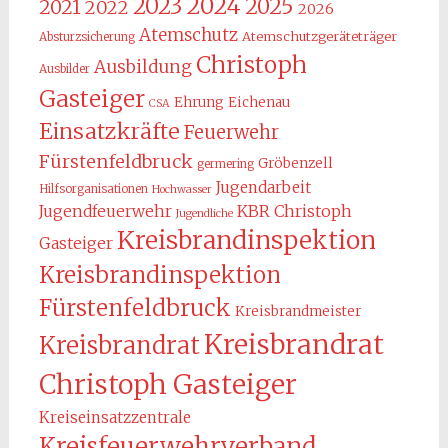
2024
2023
2025
2021
2022
2026
Atemschutz
Atemschutzgeräteträger
Absturzsicherung
Christoph
Ausbildung
Ausbilder
Gasteiger
Ehrung
Eichenau
CSA
Einsatzkräfte
Feuerwehr
Fürstenfeldbruck
Gröbenzell
germering
Jugendarbeit
Hilfsorganisationen
Hochwasser
KBR Christoph
Jugendfeuerwehr
Jugendliche
Kreisbrandinspektion
Gasteiger
Kreisbrandinspektion
Fürstenfeldbruck
Kreisbrandmeister
Kreisbrandrat
Kreisbrandrat
Christoph Gasteiger
Kreiseinsatzzentrale
Kreisfeuerwehrverband