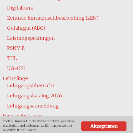
Digitalfunk
Zentrale Einsatznachbearbeitung (zEN)
Gefahrgut (ABC)
Leistungsprüfungen
PSNV-E
THL
UG-ÖEL
Lehrgänge
Lehrgangsübersicht
Lehrgangskatalog 2026
Lehrgangsanmeldung
Feuerwehrfrauen
Cookie-Hinweis: Um die Webseite optimal gestalten
Jugend
Akzeptieren
und fortlaufend verbessern zu können, verwendet
www.kfv-ffb.de Cookies.