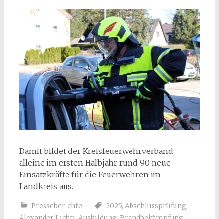
Damit bildet der Kreisfeuerwehrverband
alleine im ersten Halbjahr rund 90 neue
Einsatzkräfte für die Feuerwehren im
Landkreis aus.
Presseberichte
2025
,
Abschlussprüfung
,
Alexander Lichti
,
Ausbildung
,
Brandbekämpfung
,