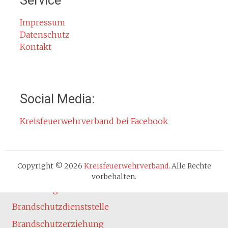
Service
Rauchmelder
Rettungsgasse
Impressum
Datenschutz
Gefahr durch Kohlenmonoxid
Kontakt
Jahresberichte
Kontakt
Impressum
Social Media:
Datenschutzerklärung
Kreisfeuerwehrverband bei Facebook
Cookie-Hinweis
Fachbereiche
Absturzsicherung
Copyright © 2026
Kreisfeuerwehrverband
. Alle Rechte
Atemschutz
vorbehalten.
Ausbildung
Brandschutzdienststelle
Brandschutzerziehung