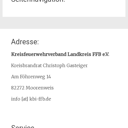
Home
Adresse:
Organisation
Interner Downloadbereich
Kreisfeuerwehrverband Landkreis FFB e.V.
Gebietsübersicht
Kreisbrandrat Christoph Gasteiger
Kreisfeuerwehrverband
Am Föhrenweg 14
Kreisbrandinspektion
Service
82272 Moorenweis
Termine
info [at] kbi-ffb.de
Bürgerinformationen
Mitglied werden
Notruf