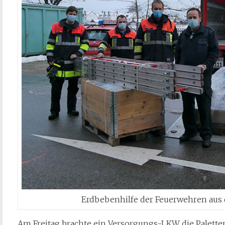
Erdbebenhilfe der Feuerwehren aus 
Am Freitag brachte ein Versorgungs-LKW die Palett