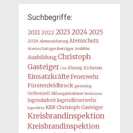
Suchbegriffe:
2024
2023
2025
2021
2022
Atemschutz
2026
Absturzsicherung
Atemschutzgeräteträger
Ausbilder
Christoph
Ausbildung
Gasteiger
Ehrung
Eichenau
CSA
Einsatzkräfte
Feuerwehr
Fürstenfeldbruck
germering
Gröbenzell
Hilfsorganisationen
Hochwasser
Jugendarbeit
Jugendfeuerwehr
KBR Christoph Gasteiger
Jugendliche
Kreisbrandinspektion
Kreisbrandinspektion