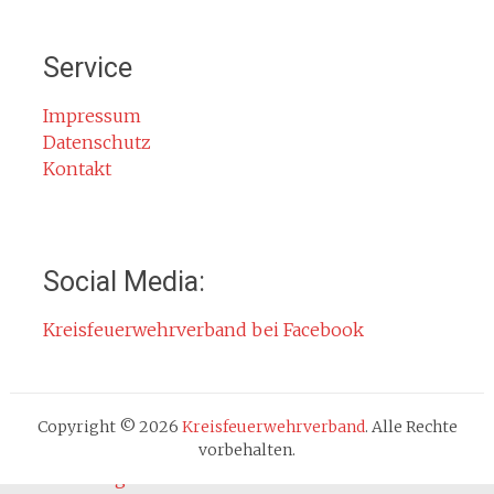
Mitglied werden
Notruf
Service
Rauchmelder
Rettungsgasse
Impressum
Datenschutz
Gefahr durch Kohlenmonoxid
Kontakt
Jahresberichte
Kontakt
Impressum
Social Media:
Datenschutzerklärung
Kreisfeuerwehrverband bei Facebook
Cookie-Hinweis
Fachbereiche
Absturzsicherung
Copyright © 2026
Kreisfeuerwehrverband
. Alle Rechte
Atemschutz
vorbehalten.
Ausbildung