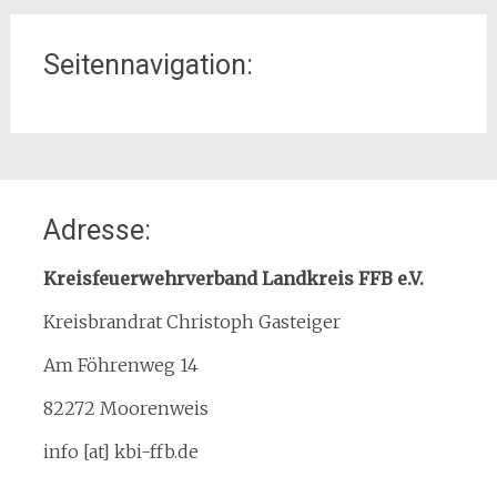
Seitennavigation:
Home
Adresse:
Organisation
Interner Downloadbereich
Kreisfeuerwehrverband Landkreis FFB e.V.
Gebietsübersicht
Kreisbrandrat Christoph Gasteiger
Kreisfeuerwehrverband
Am Föhrenweg 14
Kreisbrandinspektion
Service
82272 Moorenweis
Termine
info [at] kbi-ffb.de
Bürgerinformationen