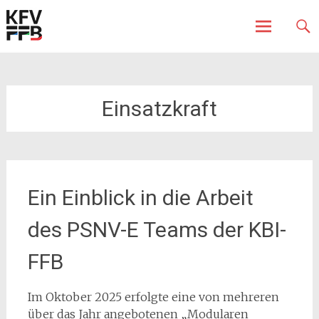
Fürstenfeldbruck
Kreisfeuerwehrverband
Skip
to
content
Einsatzkraft
Ein Einblick in die Arbeit
des PSNV-E Teams der KBI-
FFB
Im Oktober 2025 erfolgte eine von mehreren
über das Jahr angebotenen „Modularen