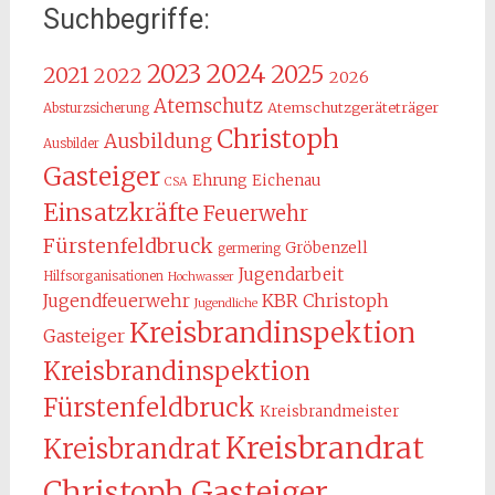
Suchbegriffe:
2024
2023
2025
2021
2022
2026
Atemschutz
Atemschutzgeräteträger
Absturzsicherung
Christoph
Ausbildung
Ausbilder
Gasteiger
Ehrung
Eichenau
CSA
Einsatzkräfte
Feuerwehr
Fürstenfeldbruck
Gröbenzell
germering
Jugendarbeit
Hilfsorganisationen
Hochwasser
KBR Christoph
Jugendfeuerwehr
Jugendliche
Kreisbrandinspektion
Gasteiger
Kreisbrandinspektion
Fürstenfeldbruck
Kreisbrandmeister
Kreisbrandrat
Kreisbrandrat
Christoph Gasteiger