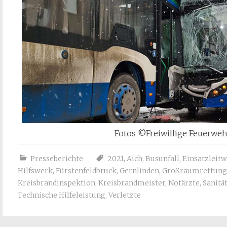
Fotos ©Freiwillige Feuerweh
Presseberichte
2021
,
Aich
,
Busunfall
,
Einsatzleit
Hilfswerk
,
Fürstenfeldbruck
,
Gernlinden
,
Großraumrettun
Kreisbrandinspektion
,
Kreisbrandmeister
,
Notärzte
,
Sanitä
Technische Hilfeleistung
,
Verletzte