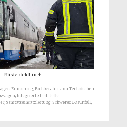
r Fürstenfeldbruck
wagen
,
Emmering
,
Fachberater vom Technischen
gswagen
,
Integrierte Leitstelle
,
ter
,
Sanitätseinsatzleitung
,
Schwerer Busunfall
,