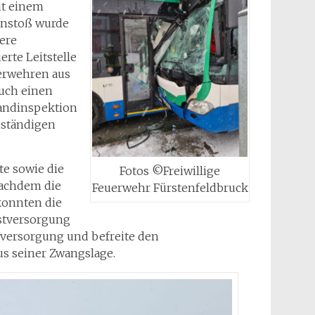
it einem
nstoß wurde
ere
erte Leitstelle
erwehren aus
uch einen
randinspektion
uständigen
e sowie die
Fotos ©Freiwillige
 Nachdem die
Feuerwehr Fürstenfeldbruck
konnten die
rstversorgung
tversorgung und befreite den
s seiner Zwangslage.