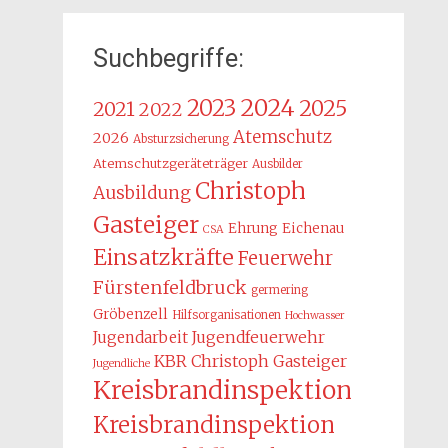
Suchbegriffe:
2024
2023
2025
2021
2022
Atemschutz
2026
Absturzsicherung
Atemschutzgeräteträger
Ausbilder
Christoph
Ausbildung
Gasteiger
Ehrung
Eichenau
CSA
Einsatzkräfte
Feuerwehr
Fürstenfeldbruck
germering
Gröbenzell
Hilfsorganisationen
Hochwasser
Jugendarbeit
Jugendfeuerwehr
KBR Christoph Gasteiger
Jugendliche
Kreisbrandinspektion
Kreisbrandinspektion