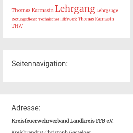
Lehrgang
Thomas Karmasin
Lehrgänge
Thomas Karmasin
Rettungsdienst
Technisches Hilfswerk
THW
Seitennavigation:
Home
Adresse:
Organisation
Interner Downloadbereich
Kreisfeuerwehrverband Landkreis FFB e.V.
Gebietsübersicht
Kreisbrandrat Christoph Gasteiger