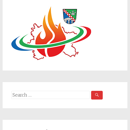
Search
for: