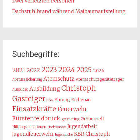
zwei verletzten Personen
Dachstuhlbrand während Maibaumaufstellung
Suchbegriffe:
2024
2023
2025
2021
2022
2026
Atemschutz
Atemschutzgeräteträger
Absturzsicherung
Christoph
Ausbildung
Ausbilder
Gasteiger
Ehrung
Eichenau
CSA
Einsatzkräfte
Feuerwehr
Fürstenfeldbruck
Gröbenzell
germering
Jugendarbeit
Hilfsorganisationen
Hochwasser
KBR Christoph
Jugendfeuerwehr
Jugendliche