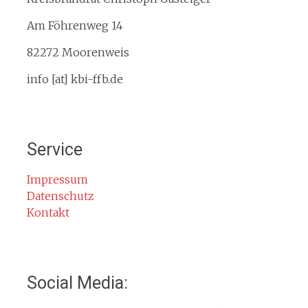
Kreisfeuerwehrverband
Am Föhrenweg 14
Kreisbrandinspektion
Service
82272 Moorenweis
Termine
info [at] kbi-ffb.de
Bürgerinformationen
Mitglied werden
Notruf
Service
Rauchmelder
Rettungsgasse
Impressum
Datenschutz
Gefahr durch Kohlenmonoxid
Kontakt
Jahresberichte
Kontakt
Impressum
Social Media:
Datenschutzerklärung