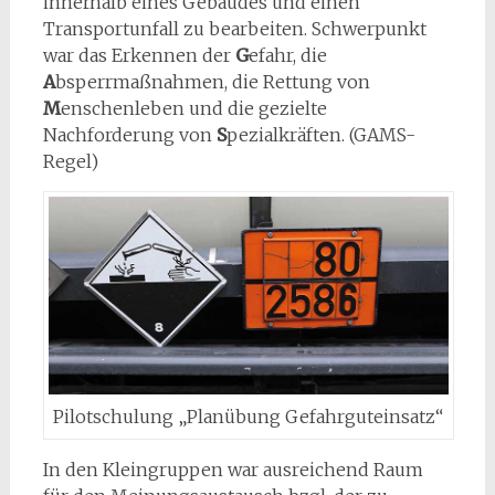
innerhalb eines Gebäudes und einen
Transportunfall zu bearbeiten. Schwerpunkt
war das Erkennen der
G
efahr, die
A
bsperrmaßnahmen, die Rettung von
M
enschenleben und die gezielte
Nachforderung von
S
pezialkräften. (GAMS-
Regel)
Pilotschulung „Planübung Gefahrguteinsatz“
In den Kleingruppen war ausreichend Raum