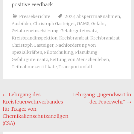
positive Feedback.
Presseberichte
2023
,
Absperrmaßnahmen
,
Ausbilder
,
Christoph Gasteiger
,
GAMS
,
Gefahr
,
Gefahreneinschätzung
,
Gefahrguteinsatz
,
Kreisbrandinspektion
,
Kreisbrandrat
,
Kreisbrandrat
Christoph Gasteiger
,
Nachforderung von
Spezialkräften
,
Pilotschulung
,
Planübung
Gefahrguteinsatz
,
Rettung von Menschenleben
,
Teilnahmezertifikate
,
Transportunfall
Post
←
Lehrgang des
Lehrgang „Jugendwart in
Kreisfeuerwehrverbandes
der Feuerwehr“
→
navigation
für Träger von
Chemikalienschutzanzügen
(CSA)