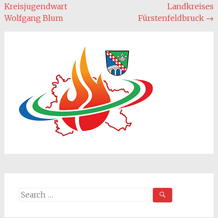
navigation
Kreisjugendwart
Landkreises
Wolfgang Blum
Fürstenfeldbruck
→
Search
for: