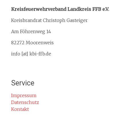
Interner Downloadbereich
Kreisfeuerwehrverband Landkreis FFB e.V.
Gebietsübersicht
Kreisbrandrat Christoph Gasteiger
Kreisfeuerwehrverband
Am Föhrenweg 14
Kreisbrandinspektion
Service
82272 Moorenweis
Termine
info [at] kbi-ffb.de
Bürgerinformationen
Mitglied werden
Notruf
Service
Rauchmelder
Rettungsgasse
Impressum
Datenschutz
Gefahr durch Kohlenmonoxid
Kontakt
Jahresberichte
Kontakt