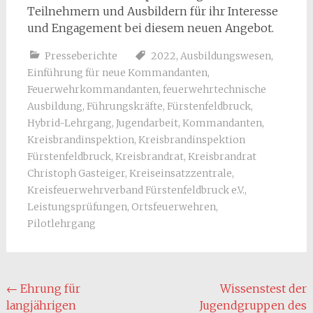
Teilnehmern und Ausbildern für ihr Interesse
und Engagement bei diesem neuen Angebot.
Presseberichte
2022
,
Ausbildungswesen
,
Einführung für neue Kommandanten
,
Feuerwehrkommandanten
,
feuerwehrtechnische
Ausbildung
,
Führungskräfte
,
Fürstenfeldbruck
,
Hybrid-Lehrgang
,
Jugendarbeit
,
Kommandanten
,
Kreisbrandinspektion
,
Kreisbrandinspektion
Fürstenfeldbruck
,
Kreisbrandrat
,
Kreisbrandrat
Christoph Gasteiger
,
Kreiseinsatzzentrale
,
Kreisfeuerwehrverband Fürstenfeldbruck e.V.
,
Leistungsprüfungen
,
Ortsfeuerwehren
,
Pilotlehrgang
Post
←
Ehrung für
Wissenstest der
langjährigen
Jugendgruppen des