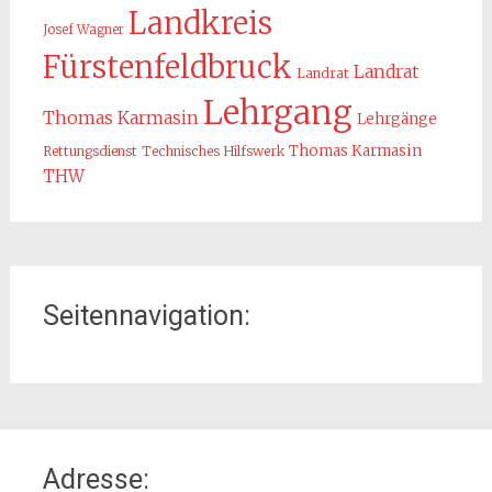
Landkreis
Josef Wagner
Fürstenfeldbruck
Landrat
Landrat
Lehrgang
Thomas Karmasin
Lehrgänge
Thomas Karmasin
Rettungsdienst
Technisches Hilfswerk
THW
Seitennavigation:
Home
Adresse:
Organisation