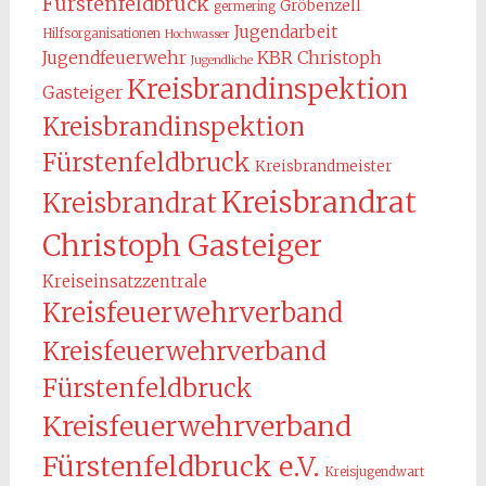
Fürstenfeldbruck
Gröbenzell
germering
Jugendarbeit
Hilfsorganisationen
Hochwasser
KBR Christoph
Jugendfeuerwehr
Jugendliche
Kreisbrandinspektion
Gasteiger
Kreisbrandinspektion
Fürstenfeldbruck
Kreisbrandmeister
Kreisbrandrat
Kreisbrandrat
Christoph Gasteiger
Kreiseinsatzzentrale
Kreisfeuerwehrverband
Kreisfeuerwehrverband
Fürstenfeldbruck
Kreisfeuerwehrverband
Fürstenfeldbruck e.V.
Kreisjugendwart